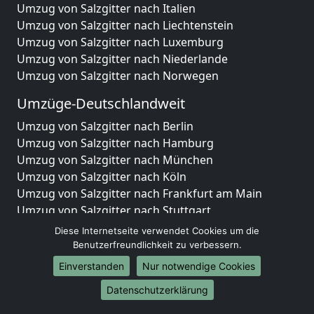
Umzug von Salzgitter nach Italien
Umzug von Salzgitter nach Liechtenstein
Umzug von Salzgitter nach Luxemburg
Umzug von Salzgitter nach Niederlande
Umzug von Salzgitter nach Norwegen
Umzüge-Deutschlandweit
Umzug von Salzgitter nach Berlin
Umzug von Salzgitter nach Hamburg
Umzug von Salzgitter nach München
Umzug von Salzgitter nach Köln
Umzug von Salzgitter nach Frankfurt am Main
Umzug von Salzgitter nach Stuttgart
Umzug von Salzgitter nach Düsseldorf
Diese Internetseite verwendet Cookies um die
Umzug von Salzgitter nach Leipzig
Benutzerfreundlichkeit zu verbessern.
Umzug von Salzgitter nach Dortmund
Einverstanden
Nur notwendige Cookies
Umzug von Salzgitter nach Essen
Datenschutzerklärung
Umzug von Salzgitter nach Bremen
Umzug von Salzgitter nach Dresden