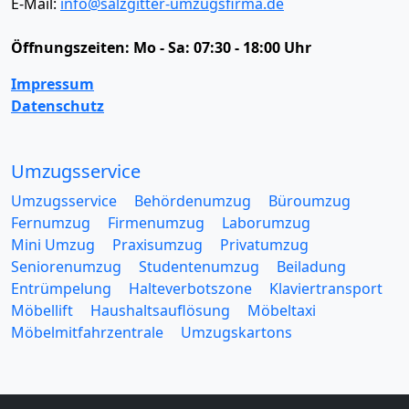
E-Mail:
info@salzgitter-umzugsfirma.de
Öffnungszeiten:
Mo - Sa: 07:30 - 18:00 Uhr
Impressum
Datenschutz
Umzugsservice
Umzugsservice
Behördenumzug
Büroumzug
Fernumzug
Firmenumzug
Laborumzug
Mini Umzug
Praxisumzug
Privatumzug
Seniorenumzug
Studentenumzug
Beiladung
Entrümpelung
Halteverbotszone
Klaviertransport
Möbellift
Haushaltsauflösung
Möbeltaxi
Möbelmitfahrzentrale
Umzugskartons