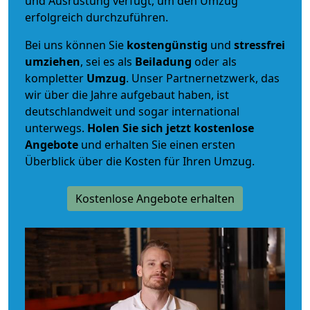
und Ausrüstung verfügt, um den Umzug
erfolgreich durchzuführen.
Bei uns können Sie
kostengünstig
und
stressfrei
umziehen
, sei es als
Beiladung
oder als
kompletter
Umzug
. Unser Partnernetzwerk, das
wir über die Jahre aufgebaut haben, ist
deutschlandweit und sogar international
unterwegs.
Holen Sie sich jetzt kostenlose
Angebote
und erhalten Sie einen ersten
Überblick über die Kosten für Ihren Umzug.
Kostenlose Angebote erhalten