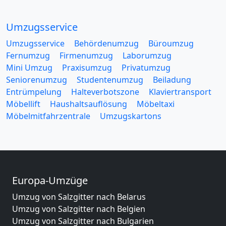
Umzugsservice
Umzugsservice
Behördenumzug
Büroumzug
Fernumzug
Firmenumzug
Laborumzug
Mini Umzug
Praxisumzug
Privatumzug
Seniorenumzug
Studentenumzug
Beiladung
Entrümpelung
Halteverbotszone
Klaviertransport
Möbellift
Haushaltsauflösung
Möbeltaxi
Möbelmitfahrzentrale
Umzugskartons
Europa-Umzüge
Umzug von Salzgitter nach Belarus
Umzug von Salzgitter nach Belgien
Umzug von Salzgitter nach Bulgarien