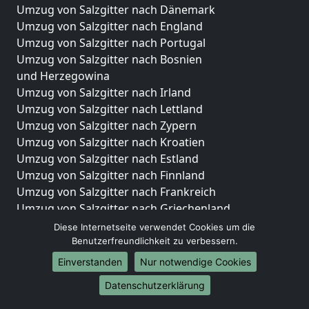
Umzug von Salzgitter nach Dänemark
Umzug von Salzgitter nach England
Umzug von Salzgitter nach Portugal
Umzug von Salzgitter nach Bosnien
und Herzegowina
Umzug von Salzgitter nach Irland
Umzug von Salzgitter nach Lettland
Umzug von Salzgitter nach Zypern
Umzug von Salzgitter nach Kroatien
Umzug von Salzgitter nach Estland
Umzug von Salzgitter nach Finnland
Umzug von Salzgitter nach Frankreich
Umzug von Salzgitter nach Griechenland
Umzug von Salzgitter nach Italien
Diese Internetseite verwendet Cookies um die
Umzug von Salzgitter nach Liechtenstein
Benutzerfreundlichkeit zu verbessern.
Umzug von Salzgitter nach Luxemburg
Einverstanden
Nur notwendige Cookies
Umzug von Salzgitter nach Niederlande
Datenschutzerklärung
Umzug von Salzgitter nach Norwegen