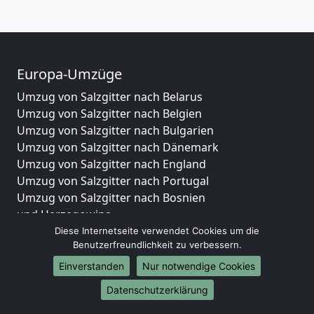
Europa-Umzüge
Umzug von Salzgitter nach Belarus
Umzug von Salzgitter nach Belgien
Umzug von Salzgitter nach Bulgarien
Umzug von Salzgitter nach Dänemark
Umzug von Salzgitter nach England
Umzug von Salzgitter nach Portugal
Umzug von Salzgitter nach Bosnien
und Herzegowina
Umzug von Salzgitter nach Irland
Diese Internetseite verwendet Cookies um die
Benutzerfreundlichkeit zu verbessern.
Umzug von Salzgitter nach Lettland
Umzug von Salzgitter nach Zypern
Einverstanden
Nur notwendige Cookies
Umzug von Salzgitter nach Kroatien
Datenschutzerklärung
Umzug von Salzgitter nach Estland