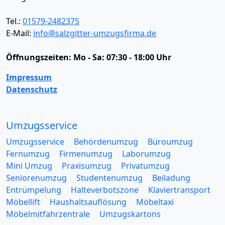
Tel.:
01579-2482375
E-Mail:
info@salzgitter-umzugsfirma.de
Öffnungszeiten:
Mo - Sa: 07:30 - 18:00 Uhr
Impressum
Datenschutz
Umzugsservice
Umzugsservice
Behördenumzug
Büroumzug
Fernumzug
Firmenumzug
Laborumzug
Mini Umzug
Praxisumzug
Privatumzug
Seniorenumzug
Studentenumzug
Beiladung
Entrümpelung
Halteverbotszone
Klaviertransport
Möbellift
Haushaltsauflösung
Möbeltaxi
Möbelmitfahrzentrale
Umzugskartons