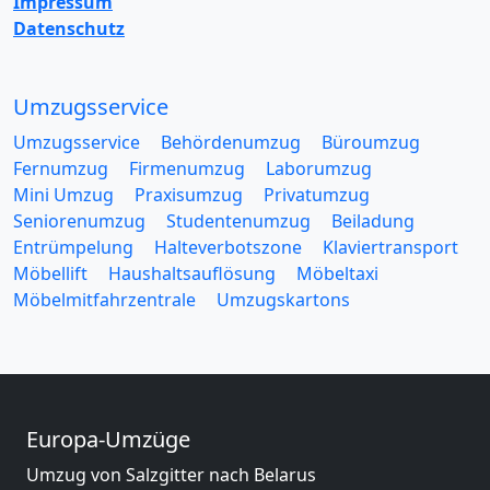
Impressum
Datenschutz
Umzugsservice
Umzugsservice
Behördenumzug
Büroumzug
Fernumzug
Firmenumzug
Laborumzug
Mini Umzug
Praxisumzug
Privatumzug
Seniorenumzug
Studentenumzug
Beiladung
Entrümpelung
Halteverbotszone
Klaviertransport
Möbellift
Haushaltsauflösung
Möbeltaxi
Möbelmitfahrzentrale
Umzugskartons
Europa-Umzüge
Umzug von Salzgitter nach Belarus