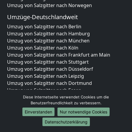
Umzug von Salzgitter nach Norwegen
Umzüge-Deutschlandweit
Umzug von Salzgitter nach Berlin
Umzug von Salzgitter nach Hamburg
Umzug von Salzgitter nach München
Umzug von Salzgitter nach Köln
Umzug von Salzgitter nach Frankfurt am Main
Umzug von Salzgitter nach Stuttgart
Umzug von Salzgitter nach Düsseldorf
Umzug von Salzgitter nach Leipzig
Umzug von Salzgitter nach Dortmund
Umzug von Salzgitter nach Essen
Umzug von Salzgitter nach Bremen
Diese Internetseite verwendet Cookies um die
Benutzerfreundlichkeit zu verbessern.
Umzug von Salzgitter nach Dresden
Umzug von Salzgitter nach Hannover
Einverstanden
Nur notwendige Cookies
Umzug von Salzgitter nach Nürnberg
Datenschutzerklärung
Umzug von Salzgitter nach Duisburg