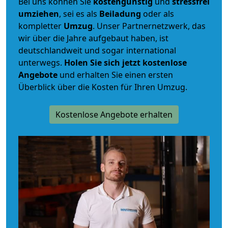
Bei uns können Sie
kostengünstig
und
stressfrei
umziehen
, sei es als
Beiladung
oder als
kompletter
Umzug
. Unser Partnernetzwerk, das
wir über die Jahre aufgebaut haben, ist
deutschlandweit und sogar international
unterwegs.
Holen Sie sich jetzt kostenlose
Angebote
und erhalten Sie einen ersten
Überblick über die Kosten für Ihren Umzug.
Kostenlose Angebote erhalten