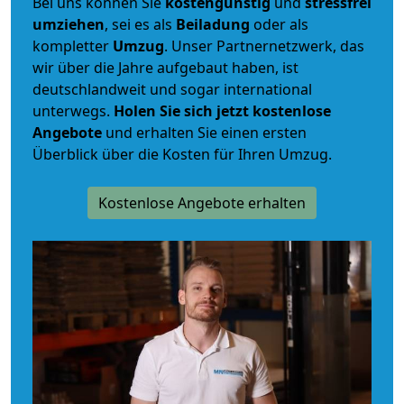
Bei uns können Sie
kostengünstig
und
stressfrei
umziehen
, sei es als
Beiladung
oder als
kompletter
Umzug
. Unser Partnernetzwerk, das
wir über die Jahre aufgebaut haben, ist
deutschlandweit und sogar international
unterwegs.
Holen Sie sich jetzt kostenlose
Angebote
und erhalten Sie einen ersten
Überblick über die Kosten für Ihren Umzug.
Kostenlose Angebote erhalten