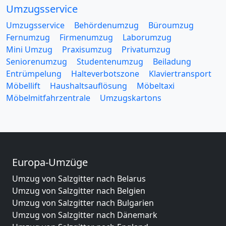
Umzugsservice
Umzugsservice
Behördenumzug
Büroumzug
Fernumzug
Firmenumzug
Laborumzug
Mini Umzug
Praxisumzug
Privatumzug
Seniorenumzug
Studentenumzug
Beiladung
Entrümpelung
Halteverbotszone
Klaviertransport
Möbellift
Haushaltsauflösung
Möbeltaxi
Möbelmitfahrzentrale
Umzugskartons
Europa-Umzüge
Umzug von Salzgitter nach Belarus
Umzug von Salzgitter nach Belgien
Umzug von Salzgitter nach Bulgarien
Umzug von Salzgitter nach Dänemark