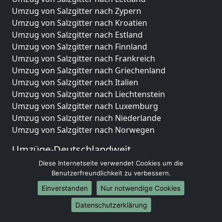
Umzug von Salzgitter nach Zypern
Umzug von Salzgitter nach Kroatien
Umzug von Salzgitter nach Estland
Umzug von Salzgitter nach Finnland
Umzug von Salzgitter nach Frankreich
Umzug von Salzgitter nach Griechenland
Umzug von Salzgitter nach Italien
Umzug von Salzgitter nach Liechtenstein
Umzug von Salzgitter nach Luxemburg
Umzug von Salzgitter nach Niederlande
Umzug von Salzgitter nach Norwegen
Umzüge-Deutschlandweit
Diese Internetseite verwendet Cookies um die
Umzug von Salzgitter nach Berlin
Benutzerfreundlichkeit zu verbessern.
Umzug von Salzgitter nach Hamburg
Umzug von Salzgitter nach München
Einverstanden
Nur notwendige Cookies
Umzug von Salzgitter nach Köln
Datenschutzerklärung
Umzug von Salzgitter nach Frankfurt am Main