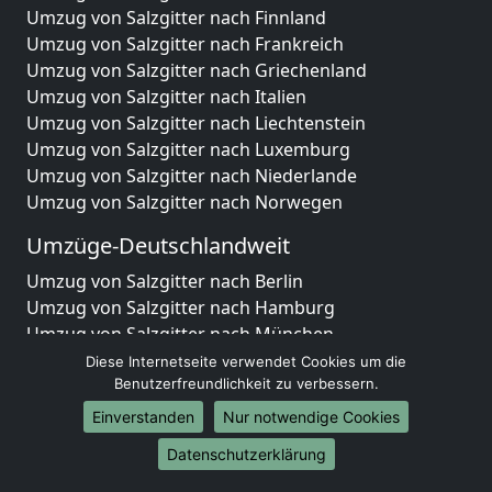
Umzug von Salzgitter nach Finnland
Umzug von Salzgitter nach Frankreich
Umzug von Salzgitter nach Griechenland
Umzug von Salzgitter nach Italien
Umzug von Salzgitter nach Liechtenstein
Umzug von Salzgitter nach Luxemburg
Umzug von Salzgitter nach Niederlande
Umzug von Salzgitter nach Norwegen
Umzüge-Deutschlandweit
Umzug von Salzgitter nach Berlin
Umzug von Salzgitter nach Hamburg
Umzug von Salzgitter nach München
Umzug von Salzgitter nach Köln
Diese Internetseite verwendet Cookies um die
Umzug von Salzgitter nach Frankfurt am Main
Benutzerfreundlichkeit zu verbessern.
Umzug von Salzgitter nach Stuttgart
Einverstanden
Nur notwendige Cookies
Umzug von Salzgitter nach Düsseldorf
Datenschutzerklärung
Umzug von Salzgitter nach Leipzig
Umzug von Salzgitter nach Dortmund