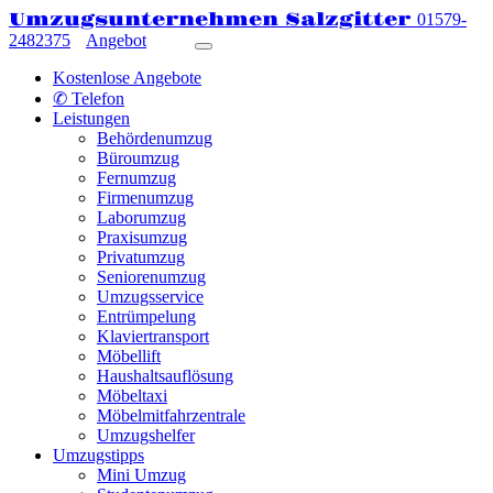
Umzugsunternehmen Salzgitter
01579-
2482375
Angebot
Kostenlose Angebote
✆ Telefon
Leistungen
Behördenumzug
Büroumzug
Fernumzug
Firmenumzug
Laborumzug
Praxisumzug
Privatumzug
Seniorenumzug
Umzugsservice
Entrümpelung
Klaviertransport
Möbellift
Haushaltsauflösung
Möbeltaxi
Möbelmitfahrzentrale
Umzugshelfer
Umzugstipps
Mini Umzug