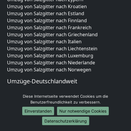
Umzug von Salzgitter nach Kroatien
Umzug von Salzgitter nach Estland
Umzug von Salzgitter nach Finnland
Umzug von Salzgitter nach Frankreich
Umzug von Salzgitter nach Griechenland
Umzug von Salzgitter nach Italien
Umzug von Salzgitter nach Liechtenstein
Umzug von Salzgitter nach Luxemburg
Umzug von Salzgitter nach Niederlande
Umzug von Salzgitter nach Norwegen
Umzüge-Deutschlandweit
Umzug von Salzgitter nach Berlin
Diese Internetseite verwendet Cookies um die
Umzug von Salzgitter nach Hamburg
Benutzerfreundlichkeit zu verbessern.
Umzug von Salzgitter nach München
Umzug von Salzgitter nach Köln
Einverstanden
Nur notwendige Cookies
Umzug von Salzgitter nach Frankfurt am Main
Datenschutzerklärung
Umzug von Salzgitter nach Stuttgart