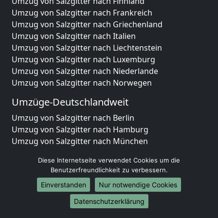
Umzug von Salzgitter nach Finnland
Umzug von Salzgitter nach Frankreich
Umzug von Salzgitter nach Griechenland
Umzug von Salzgitter nach Italien
Umzug von Salzgitter nach Liechtenstein
Umzug von Salzgitter nach Luxemburg
Umzug von Salzgitter nach Niederlande
Umzug von Salzgitter nach Norwegen
Umzüge-Deutschlandweit
Umzug von Salzgitter nach Berlin
Umzug von Salzgitter nach Hamburg
Umzug von Salzgitter nach München
Umzug von Salzgitter nach Köln
Diese Internetseite verwendet Cookies um die
Umzug von Salzgitter nach Frankfurt am Main
Benutzerfreundlichkeit zu verbessern.
Umzug von Salzgitter nach Stuttgart
Einverstanden
Nur notwendige Cookies
Umzug von Salzgitter nach Düsseldorf
Umzug von Salzgitter nach Leipzig
Datenschutzerklärung
Umzug von Salzgitter nach Dortmund