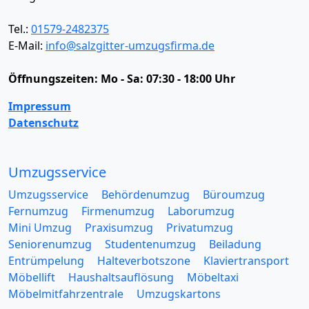
Tel.:
01579-2482375
E-Mail:
info@salzgitter-umzugsfirma.de
Öffnungszeiten:
Mo - Sa: 07:30 - 18:00 Uhr
Impressum
Datenschutz
Umzugsservice
Umzugsservice
Behördenumzug
Büroumzug
Fernumzug
Firmenumzug
Laborumzug
Mini Umzug
Praxisumzug
Privatumzug
Seniorenumzug
Studentenumzug
Beiladung
Entrümpelung
Halteverbotszone
Klaviertransport
Möbellift
Haushaltsauflösung
Möbeltaxi
Möbelmitfahrzentrale
Umzugskartons