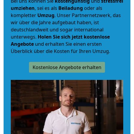
Bei uns können Sie
kostengünstig
und
stressfrei
umziehen
, sei es als
Beiladung
oder als
kompletter
Umzug
. Unser Partnernetzwerk, das
wir über die Jahre aufgebaut haben, ist
deutschlandweit und sogar international
unterwegs.
Holen Sie sich jetzt kostenlose
Angebote
und erhalten Sie einen ersten
Überblick über die Kosten für Ihren Umzug.
Kostenlose Angebote erhalten