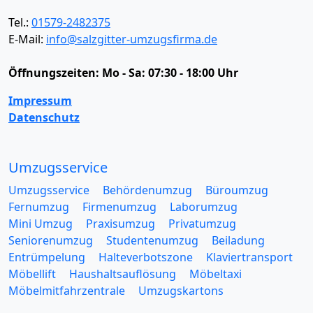
Tel.:
01579-2482375
E-Mail:
info@salzgitter-umzugsfirma.de
Öffnungszeiten:
Mo - Sa: 07:30 - 18:00 Uhr
Impressum
Datenschutz
Umzugsservice
Umzugsservice
Behördenumzug
Büroumzug
Fernumzug
Firmenumzug
Laborumzug
Mini Umzug
Praxisumzug
Privatumzug
Seniorenumzug
Studentenumzug
Beiladung
Entrümpelung
Halteverbotszone
Klaviertransport
Möbellift
Haushaltsauflösung
Möbeltaxi
Möbelmitfahrzentrale
Umzugskartons