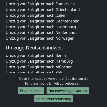
Umzug von Salzgitter nach Frankreich
Umzug von Salzgitter nach Griechenland
Umzug von Salzgitter nach Italien
Umzug von Salzgitter nach Liechtenstein
Umzug von Salzgitter nach Luxemburg
Umzug von Salzgitter nach Niederlande
Umzug von Salzgitter nach Norwegen
Umzüge-Deutschlandweit
Umzug von Salzgitter nach Berlin
Umzug von Salzgitter nach Hamburg
Umzug von Salzgitter nach München
Umzug von Salzgitter nach Köln
Umzug von Salzgitter nach Frankfurt am Main
Diese Internetseite verwendet Cookies um die
Umzug von Salzgitter nach Stuttgart
Benutzerfreundlichkeit zu verbessern.
Umzug von Salzgitter nach Düsseldorf
Einverstanden
Nur notwendige Cookies
Umzug von Salzgitter nach Leipzig
Datenschutzerklärung
Umzug von Salzgitter nach Dortmund
Umzug von Salzgitter nach Essen