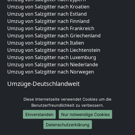
Umzug von Salzgitter nach Kroatien
Umzug von Salzgitter nach Estland
Umzug von Salzgitter nach Finnland
Umzug von Salzgitter nach Frankreich
Umzug von Salzgitter nach Griechenland
Umzug von Salzgitter nach Italien
Umzug von Salzgitter nach Liechtenstein
Umzug von Salzgitter nach Luxemburg
Umzug von Salzgitter nach Niederlande
Umzug von Salzgitter nach Norwegen
Umzüge-Deutschlandweit
Umzug von Salzgitter nach Berlin
Diese Internetseite verwendet Cookies um die
Umzug von Salzgitter nach Hamburg
Benutzerfreundlichkeit zu verbessern.
Umzug von Salzgitter nach München
Umzug von Salzgitter nach Köln
Einverstanden
Nur notwendige Cookies
Umzug von Salzgitter nach Frankfurt am Main
Datenschutzerklärung
Umzug von Salzgitter nach Stuttgart