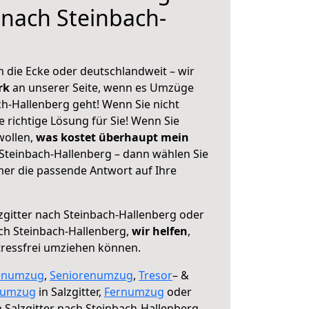
 nach Steinbach-
 die Ecke oder deutschlandweit – wir
erk
an unserer Seite, wenn es Umzüge
ch-Hallenberg geht! Wenn Sie nicht
e richtige Lösung für Sie! Wenn Sie
wollen,
was kostet überhaupt mein
 Steinbach-Hallenberg – dann wählen Sie
mer die passende Antwort auf Ihre
zgitter nach Steinbach-Hallenberg oder
ch Steinbach-Hallenberg,
wir helfen
,
tressfrei umziehen können.
enumzug
,
Seniorenumzug
,
Tresor
– &
numzug
in Salzgitter,
Fernumzug
oder
 Salzgitter nach Steinbach-Hallenberg.