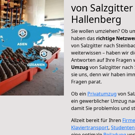
von Salzgitter
Hallenberg
Sie wollen umziehen? Ob um
haben das
richtige Netzw
von Salzgitter nach Steinba
weiterwissen – haben wir di
Antworten auf Ihre Fragen 
Umzug
von Salzgitter nach
sie uns, denn wir haben im
Fragen parat.
Ob ein
Privatumzug
von Sal
ein gewerblicher Umzug na
damit Sie problemlos und s
Allzeit bereit für Ihren
Firm
Klaviertransport
,
Studente
eine optimale
Beiladung
von