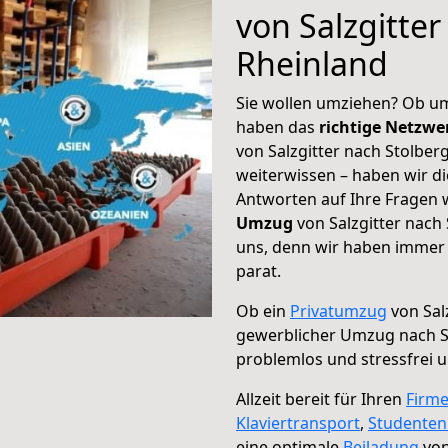
von Salzgitter
Rheinland
Sie wollen umziehen? Ob um
haben das
richtige Netzw
von Salzgitter nach Stolber
weiterwissen – haben wir di
Antworten auf Ihre Fragen 
Umzug
von Salzgitter nach 
uns, denn wir haben immer 
parat.
Ob ein
Privatumzug
von Sal
gewerblicher Umzug nach S
problemlos und stressfrei 
Allzeit bereit für Ihren
Firm
Klaviertransport
,
Studente
eine optimale
Beiladung
von