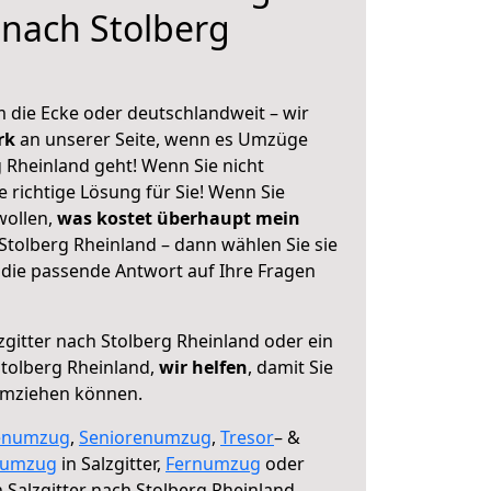
 nach Stolberg
 die Ecke oder deutschlandweit – wir
erk
an unserer Seite, wenn es Umzüge
g Rheinland geht! Wenn Sie nicht
e richtige Lösung für Sie! Wenn Sie
wollen,
was kostet überhaupt mein
Stolberg Rheinland – dann wählen Sie sie
die passende Antwort auf Ihre Fragen
zgitter nach Stolberg Rheinland oder ein
tolberg Rheinland,
wir helfen
, damit Sie
umziehen können.
enumzug
,
Seniorenumzug
,
Tresor
– &
numzug
in Salzgitter,
Fernumzug
oder
 Salzgitter nach Stolberg Rheinland.