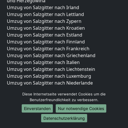
und Herzegowina
Umzug von Salzgitter nach Irland
Umzug von Salzgitter nach Lettland
Umzug von Salzgitter nach Zypern
Umzug von Salzgitter nach Kroatien
Umzug von Salzgitter nach Estland
Umzug von Salzgitter nach Finnland
Umzug von Salzgitter nach Frankreich
Umzug von Salzgitter nach Griechenland
Umzug von Salzgitter nach Italien
Umzug von Salzgitter nach Liechtenstein
Umzug von Salzgitter nach Luxemburg
Umzug von Salzgitter nach Niederlande
Umzug von Salzgitter nach Norwegen
Diese Internetseite verwendet Cookies um die
Umzüge-Deutschlandweit
Benutzerfreundlichkeit zu verbessern.
Einverstanden
Nur notwendige Cookies
Umzug von Salzgitter nach Berlin
Umzug von Salzgitter nach Hamburg
Datenschutzerklärung
Umzug von Salzgitter nach München