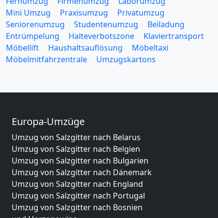
Fernumzug
Firmenumzug
Laborumzug
Mini Umzug
Praxisumzug
Privatumzug
Seniorenumzug
Studentenumzug
Beiladung
Entrümpelung
Halteverbotszone
Klaviertransport
Möbellift
Haushaltsauflösung
Möbeltaxi
Möbelmitfahrzentrale
Umzugskartons
Europa-Umzüge
Umzug von Salzgitter nach Belarus
Umzug von Salzgitter nach Belgien
Umzug von Salzgitter nach Bulgarien
Umzug von Salzgitter nach Dänemark
Umzug von Salzgitter nach England
Umzug von Salzgitter nach Portugal
Umzug von Salzgitter nach Bosnien