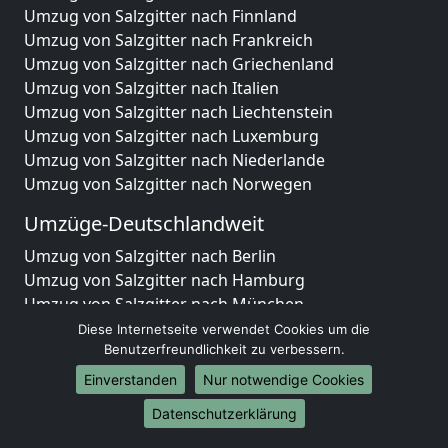
Umzug von Salzgitter nach Finnland
Umzug von Salzgitter nach Frankreich
Umzug von Salzgitter nach Griechenland
Umzug von Salzgitter nach Italien
Umzug von Salzgitter nach Liechtenstein
Umzug von Salzgitter nach Luxemburg
Umzug von Salzgitter nach Niederlande
Umzug von Salzgitter nach Norwegen
Umzüge-Deutschlandweit
Umzug von Salzgitter nach Berlin
Umzug von Salzgitter nach Hamburg
Umzug von Salzgitter nach München
Umzug von Salzgitter nach Köln
Diese Internetseite verwendet Cookies um die
Umzug von Salzgitter nach Frankfurt am Main
Benutzerfreundlichkeit zu verbessern.
Umzug von Salzgitter nach Stuttgart
Einverstanden
Nur notwendige Cookies
Umzug von Salzgitter nach Düsseldorf
Datenschutzerklärung
Umzug von Salzgitter nach Leipzig
Umzug von Salzgitter nach Dortmund