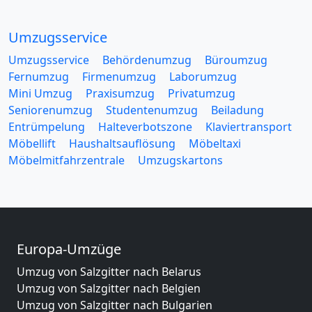
Umzugsservice
Umzugsservice
Behördenumzug
Büroumzug
Fernumzug
Firmenumzug
Laborumzug
Mini Umzug
Praxisumzug
Privatumzug
Seniorenumzug
Studentenumzug
Beiladung
Entrümpelung
Halteverbotszone
Klaviertransport
Möbellift
Haushaltsauflösung
Möbeltaxi
Möbelmitfahrzentrale
Umzugskartons
Europa-Umzüge
Umzug von Salzgitter nach Belarus
Umzug von Salzgitter nach Belgien
Umzug von Salzgitter nach Bulgarien