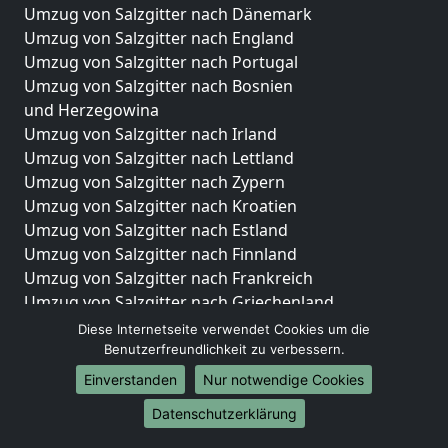
Umzug von Salzgitter nach Dänemark
Umzug von Salzgitter nach England
Umzug von Salzgitter nach Portugal
Umzug von Salzgitter nach Bosnien
und Herzegowina
Umzug von Salzgitter nach Irland
Umzug von Salzgitter nach Lettland
Umzug von Salzgitter nach Zypern
Umzug von Salzgitter nach Kroatien
Umzug von Salzgitter nach Estland
Umzug von Salzgitter nach Finnland
Umzug von Salzgitter nach Frankreich
Umzug von Salzgitter nach Griechenland
Umzug von Salzgitter nach Italien
Diese Internetseite verwendet Cookies um die
Umzug von Salzgitter nach Liechtenstein
Benutzerfreundlichkeit zu verbessern.
Umzug von Salzgitter nach Luxemburg
Einverstanden
Nur notwendige Cookies
Umzug von Salzgitter nach Niederlande
Datenschutzerklärung
Umzug von Salzgitter nach Norwegen