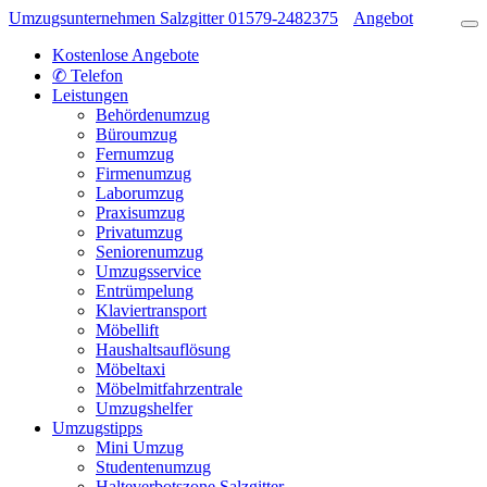
Umzugsunternehmen Salzgitter
01579-2482375
Angebot
Kostenlose Angebote
✆ Telefon
Leistungen
Behördenumzug
Büroumzug
Fernumzug
Firmenumzug
Laborumzug
Praxisumzug
Privatumzug
Seniorenumzug
Umzugsservice
Entrümpelung
Klaviertransport
Möbellift
Haushaltsauflösung
Möbeltaxi
Möbelmitfahrzentrale
Umzugshelfer
Umzugstipps
Mini Umzug
Studentenumzug
Halteverbotszone Salzgitter