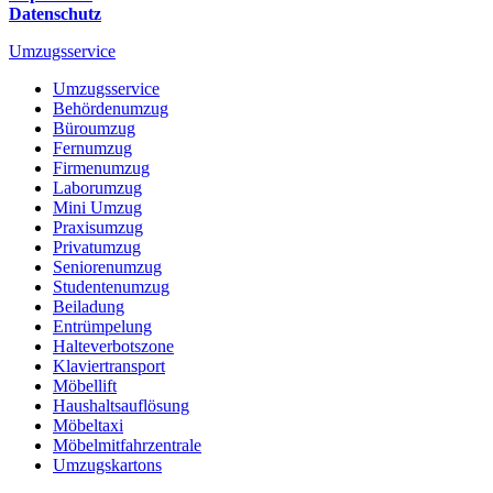
Datenschutz
Umzugsservice
Umzugsservice
Behördenumzug
Büroumzug
Fernumzug
Firmenumzug
Laborumzug
Mini Umzug
Praxisumzug
Privatumzug
Seniorenumzug
Studentenumzug
Beiladung
Entrümpelung
Halteverbotszone
Klaviertransport
Möbellift
Haushaltsauflösung
Möbeltaxi
Möbelmitfahrzentrale
Umzugskartons