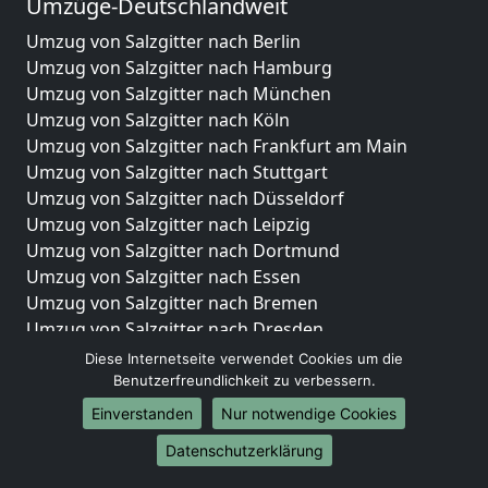
Umzüge-Deutschlandweit
Umzug von Salzgitter nach Berlin
Umzug von Salzgitter nach Hamburg
Umzug von Salzgitter nach München
Umzug von Salzgitter nach Köln
Umzug von Salzgitter nach Frankfurt am Main
Umzug von Salzgitter nach Stuttgart
Umzug von Salzgitter nach Düsseldorf
Umzug von Salzgitter nach Leipzig
Umzug von Salzgitter nach Dortmund
Umzug von Salzgitter nach Essen
Umzug von Salzgitter nach Bremen
Umzug von Salzgitter nach Dresden
Umzug von Salzgitter nach Hannover
Diese Internetseite verwendet Cookies um die
Umzug von Salzgitter nach Nürnberg
Benutzerfreundlichkeit zu verbessern.
Umzug von Salzgitter nach Duisburg
Einverstanden
Nur notwendige Cookies
Umzug von Salzgitter nach Bochum
Datenschutzerklärung
Umzug von Salzgitter nach Wuppertal
Umzug von Salzgitter nach Bielefeld