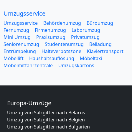
Umzugsservice
Umzugsservice
Behördenumzug
Büroumzug
Fernumzug
Firmenumzug
Laborumzug
Mini Umzug
Praxisumzug
Privatumzug
Seniorenumzug
Studentenumzug
Beiladung
Entrümpelung
Halteverbotszone
Klaviertransport
Möbellift
Haushaltsauflösung
Möbeltaxi
Möbelmitfahrzentrale
Umzugskartons
Europa-Umzüge
Umzug von Salzgitter nach Belarus
Umzug von Salzgitter nach Belgien
Umzug von Salzgitter nach Bulgarien