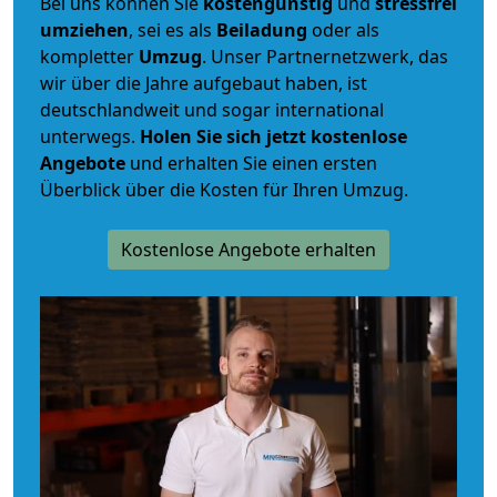
Bei uns können Sie
kostengünstig
und
stressfrei
umziehen
, sei es als
Beiladung
oder als
kompletter
Umzug
. Unser Partnernetzwerk, das
wir über die Jahre aufgebaut haben, ist
deutschlandweit und sogar international
unterwegs.
Holen Sie sich jetzt kostenlose
Angebote
und erhalten Sie einen ersten
Überblick über die Kosten für Ihren Umzug.
Kostenlose Angebote erhalten