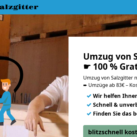
lzgitter
Umzug von S
☛ 100 % Gra
Umzug von Salzgitter
➨ Umzüge ab 83€ – Kos
✓
Wir helfen Ihne
✓
Schnell & unverb
✓
Finden Sie das 
blitzschnell ko