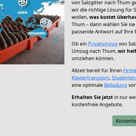
von Salzgitter nach Thum g
wir die richtige Lösung für
wollen,
was kostet überh
Thum – dann wählen Sie sie
passende Antwort auf Ihre 
Ob ein
Privatumzug
von Sal
Umzug nach Thum,
wir hel
umziehen können.
Allzeit bereit für Ihren
Firm
Klaviertransport
,
Studente
eine optimale
Beiladung
von
Erhalten Sie jetzt
in nur we
kostenfreie Angebote.
Kostenlo