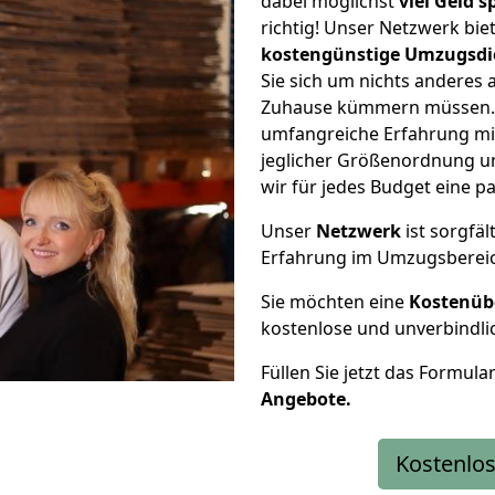
dabei möglichst
viel Geld 
richtig! Unser Netzwerk bi
kostengünstige Umzugsdi
Sie sich um nichts anderes 
Zuhause kümmern müssen. W
umfangreiche Erfahrung mi
jeglicher Größenordnung u
wir für jedes Budget eine 
Unser
Netzwerk
ist sorgfäl
Erfahrung im Umzugsberei
Sie möchten eine
Kostenüb
kostenlose und unverbindli
Füllen Sie jetzt das Formula
Angebote.
Kostenlos