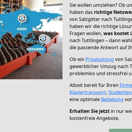
Sie wollen umziehen? Ob um
haben das
richtige Netzw
von Salzgitter nach Tuttlin
haben wir die richtige Lösu
Fragen wollen,
was kostet
nach Tuttlingen – dann wäh
die passende Antwort auf Ih
Ob ein
Privatumzug
von Salz
gewerblicher Umzug nach T
problemlos und stressfrei 
Allzeit bereit für Ihren
Firm
Klaviertransport
,
Studente
eine optimale
Beiladung
von
Erhalten Sie jetzt
in nur we
kostenfreie Angebote.