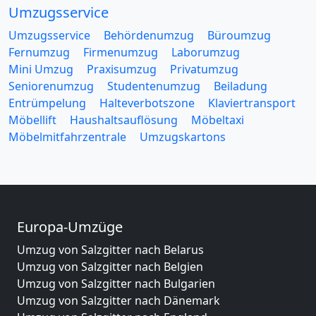
Umzugsservice
Umzugsservice
Behördenumzug
Büroumzug
Fernumzug
Firmenumzug
Laborumzug
Mini Umzug
Praxisumzug
Privatumzug
Seniorenumzug
Studentenumzug
Beiladung
Entrümpelung
Halteverbotszone
Klaviertransport
Möbellift
Haushaltsauflösung
Möbeltaxi
Möbelmitfahrzentrale
Umzugskartons
Europa-Umzüge
Umzug von Salzgitter nach Belarus
Umzug von Salzgitter nach Belgien
Umzug von Salzgitter nach Bulgarien
Umzug von Salzgitter nach Dänemark