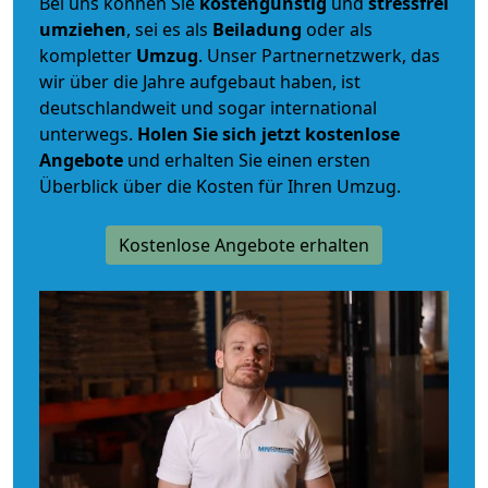
Bei uns können Sie
kostengünstig
und
stressfrei
umziehen
, sei es als
Beiladung
oder als
kompletter
Umzug
. Unser Partnernetzwerk, das
wir über die Jahre aufgebaut haben, ist
deutschlandweit und sogar international
unterwegs.
Holen Sie sich jetzt kostenlose
Angebote
und erhalten Sie einen ersten
Überblick über die Kosten für Ihren Umzug.
Kostenlose Angebote erhalten