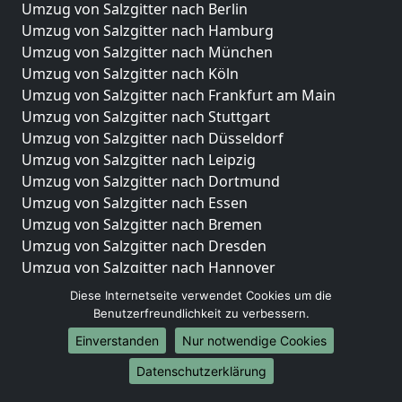
Umzug von Salzgitter nach Berlin
Umzug von Salzgitter nach Hamburg
Umzug von Salzgitter nach München
Umzug von Salzgitter nach Köln
Umzug von Salzgitter nach Frankfurt am Main
Umzug von Salzgitter nach Stuttgart
Umzug von Salzgitter nach Düsseldorf
Umzug von Salzgitter nach Leipzig
Umzug von Salzgitter nach Dortmund
Umzug von Salzgitter nach Essen
Umzug von Salzgitter nach Bremen
Umzug von Salzgitter nach Dresden
Umzug von Salzgitter nach Hannover
Umzug von Salzgitter nach Nürnberg
Diese Internetseite verwendet Cookies um die
Umzug von Salzgitter nach Duisburg
Benutzerfreundlichkeit zu verbessern.
Umzug von Salzgitter nach Bochum
Einverstanden
Nur notwendige Cookies
Umzug von Salzgitter nach Wuppertal
Datenschutzerklärung
Umzug von Salzgitter nach Bielefeld
Umzug von Salzgitter nach Bonn