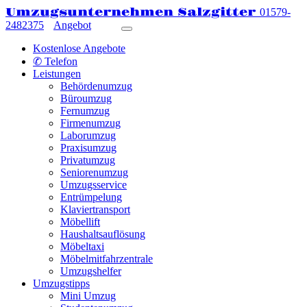
Umzugsunternehmen Salzgitter
01579-
2482375
Angebot
Kostenlose Angebote
✆ Telefon
Leistungen
Behördenumzug
Büroumzug
Fernumzug
Firmenumzug
Laborumzug
Praxisumzug
Privatumzug
Seniorenumzug
Umzugsservice
Entrümpelung
Klaviertransport
Möbellift
Haushaltsauflösung
Möbeltaxi
Möbelmitfahrzentrale
Umzugshelfer
Umzugstipps
Mini Umzug