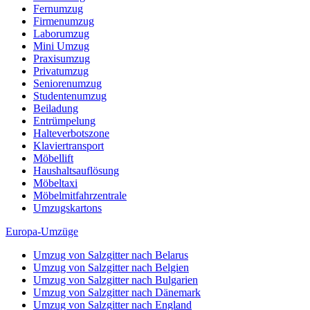
Fernumzug
Firmenumzug
Laborumzug
Mini Umzug
Praxisumzug
Privatumzug
Seniorenumzug
Studentenumzug
Beiladung
Entrümpelung
Halteverbotszone
Klaviertransport
Möbellift
Haushaltsauflösung
Möbeltaxi
Möbelmitfahrzentrale
Umzugskartons
Europa-Umzüge
Umzug von Salzgitter nach Belarus
Umzug von Salzgitter nach Belgien
Umzug von Salzgitter nach Bulgarien
Umzug von Salzgitter nach Dänemark
Umzug von Salzgitter nach England