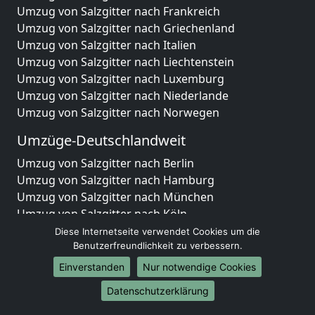
Umzug von Salzgitter nach Frankreich
Umzug von Salzgitter nach Griechenland
Umzug von Salzgitter nach Italien
Umzug von Salzgitter nach Liechtenstein
Umzug von Salzgitter nach Luxemburg
Umzug von Salzgitter nach Niederlande
Umzug von Salzgitter nach Norwegen
Umzüge-Deutschlandweit
Umzug von Salzgitter nach Berlin
Umzug von Salzgitter nach Hamburg
Umzug von Salzgitter nach München
Umzug von Salzgitter nach Köln
Umzug von Salzgitter nach Frankfurt am Main
Diese Internetseite verwendet Cookies um die
Umzug von Salzgitter nach Stuttgart
Benutzerfreundlichkeit zu verbessern.
Umzug von Salzgitter nach Düsseldorf
Einverstanden
Nur notwendige Cookies
Umzug von Salzgitter nach Leipzig
Datenschutzerklärung
Umzug von Salzgitter nach Dortmund
Umzug von Salzgitter nach Essen