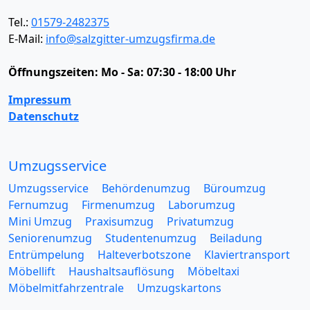
Tel.:
01579-2482375
E-Mail:
info@salzgitter-umzugsfirma.de
Öffnungszeiten:
Mo - Sa: 07:30 - 18:00 Uhr
Impressum
Datenschutz
Umzugsservice
Umzugsservice
Behördenumzug
Büroumzug
Fernumzug
Firmenumzug
Laborumzug
Mini Umzug
Praxisumzug
Privatumzug
Seniorenumzug
Studentenumzug
Beiladung
Entrümpelung
Halteverbotszone
Klaviertransport
Möbellift
Haushaltsauflösung
Möbeltaxi
Möbelmitfahrzentrale
Umzugskartons