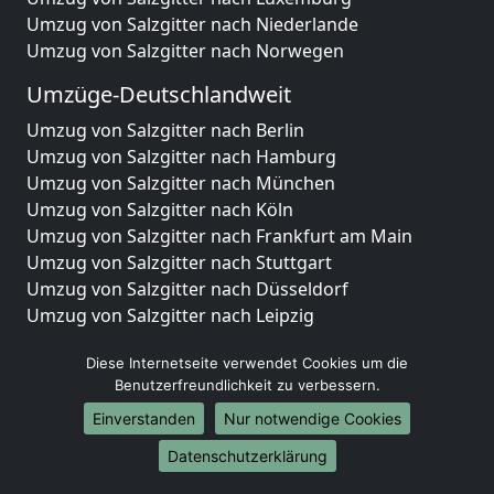
Umzug von Salzgitter nach Niederlande
Umzug von Salzgitter nach Norwegen
Umzüge-Deutschlandweit
Umzug von Salzgitter nach Berlin
Umzug von Salzgitter nach Hamburg
Umzug von Salzgitter nach München
Umzug von Salzgitter nach Köln
Umzug von Salzgitter nach Frankfurt am Main
Umzug von Salzgitter nach Stuttgart
Umzug von Salzgitter nach Düsseldorf
Umzug von Salzgitter nach Leipzig
Umzug von Salzgitter nach Dortmund
Diese Internetseite verwendet Cookies um die
Umzug von Salzgitter nach Essen
Benutzerfreundlichkeit zu verbessern.
Umzug von Salzgitter nach Bremen
Umzug von Salzgitter nach Dresden
Einverstanden
Nur notwendige Cookies
Umzug von Salzgitter nach Hannover
Datenschutzerklärung
Umzug von Salzgitter nach Nürnberg