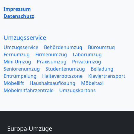
Impressum
Datenschutz
Umzugsservice
Umzugsservice
Behördenumzug
Büroumzug
Fernumzug
Firmenumzug
Laborumzug
Mini Umzug
Praxisumzug
Privatumzug
Seniorenumzug
Studentenumzug
Beiladung
Entrümpelung
Halteverbotszone
Klaviertransport
Möbellift
Haushaltsauflösung
Möbeltaxi
Möbelmitfahrzentrale
Umzugskartons
Europa-Umzüge