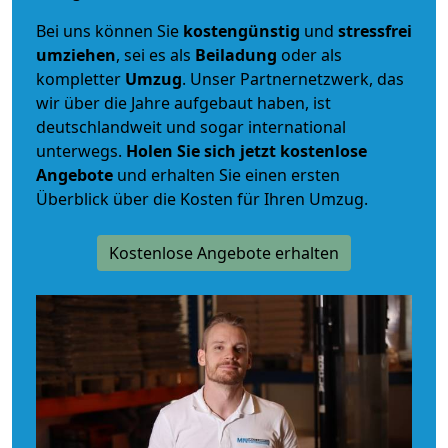
Bei uns können Sie
kostengünstig
und
stressfrei
umziehen
, sei es als
Beiladung
oder als
kompletter
Umzug
. Unser Partnernetzwerk, das
wir über die Jahre aufgebaut haben, ist
deutschlandweit und sogar international
unterwegs.
Holen Sie sich jetzt kostenlose
Angebote
und erhalten Sie einen ersten
Überblick über die Kosten für Ihren Umzug.
Kostenlose Angebote erhalten