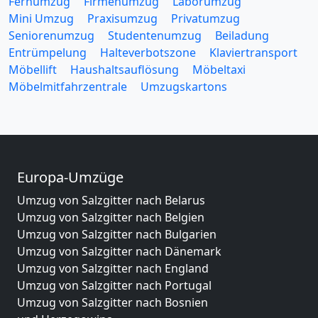
Fernumzug
Firmenumzug
Laborumzug
Mini Umzug
Praxisumzug
Privatumzug
Seniorenumzug
Studentenumzug
Beiladung
Entrümpelung
Halteverbotszone
Klaviertransport
Möbellift
Haushaltsauflösung
Möbeltaxi
Möbelmitfahrzentrale
Umzugskartons
Europa-Umzüge
Umzug von Salzgitter nach Belarus
Umzug von Salzgitter nach Belgien
Umzug von Salzgitter nach Bulgarien
Umzug von Salzgitter nach Dänemark
Umzug von Salzgitter nach England
Umzug von Salzgitter nach Portugal
Umzug von Salzgitter nach Bosnien