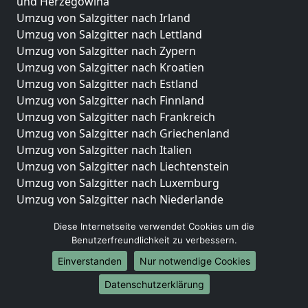
und Herzegowina
Umzug von Salzgitter nach Irland
Umzug von Salzgitter nach Lettland
Umzug von Salzgitter nach Zypern
Umzug von Salzgitter nach Kroatien
Umzug von Salzgitter nach Estland
Umzug von Salzgitter nach Finnland
Umzug von Salzgitter nach Frankreich
Umzug von Salzgitter nach Griechenland
Umzug von Salzgitter nach Italien
Umzug von Salzgitter nach Liechtenstein
Umzug von Salzgitter nach Luxemburg
Umzug von Salzgitter nach Niederlande
Umzug von Salzgitter nach Norwegen
Diese Internetseite verwendet Cookies um die
Umzüge-Deutschlandweit
Benutzerfreundlichkeit zu verbessern.
Einverstanden
Nur notwendige Cookies
Umzug von Salzgitter nach Berlin
Umzug von Salzgitter nach Hamburg
Datenschutzerklärung
Umzug von Salzgitter nach München