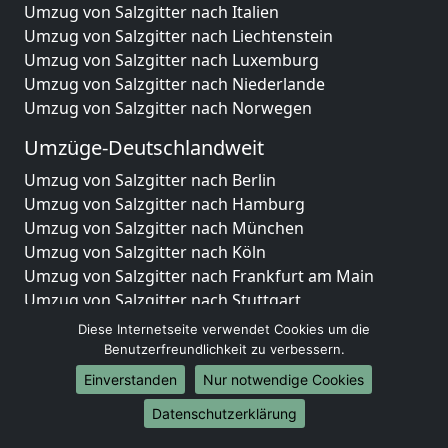
Umzug von Salzgitter nach Italien
Umzug von Salzgitter nach Liechtenstein
Umzug von Salzgitter nach Luxemburg
Umzug von Salzgitter nach Niederlande
Umzug von Salzgitter nach Norwegen
Umzüge-Deutschlandweit
Umzug von Salzgitter nach Berlin
Umzug von Salzgitter nach Hamburg
Umzug von Salzgitter nach München
Umzug von Salzgitter nach Köln
Umzug von Salzgitter nach Frankfurt am Main
Umzug von Salzgitter nach Stuttgart
Umzug von Salzgitter nach Düsseldorf
Diese Internetseite verwendet Cookies um die
Umzug von Salzgitter nach Leipzig
Benutzerfreundlichkeit zu verbessern.
Umzug von Salzgitter nach Dortmund
Einverstanden
Nur notwendige Cookies
Umzug von Salzgitter nach Essen
Datenschutzerklärung
Umzug von Salzgitter nach Bremen
Umzug von Salzgitter nach Dresden