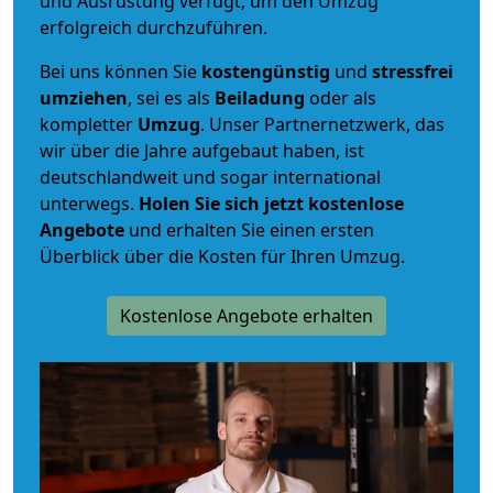
und Ausrüstung verfügt, um den Umzug
erfolgreich durchzuführen.
Bei uns können Sie
kostengünstig
und
stressfrei
umziehen
, sei es als
Beiladung
oder als
kompletter
Umzug
. Unser Partnernetzwerk, das
wir über die Jahre aufgebaut haben, ist
deutschlandweit und sogar international
unterwegs.
Holen Sie sich jetzt kostenlose
Angebote
und erhalten Sie einen ersten
Überblick über die Kosten für Ihren Umzug.
Kostenlose Angebote erhalten