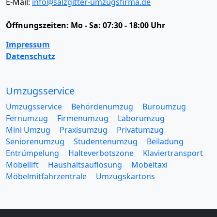
E-Mail:
info@salzgitter-umzugsfirma.de
Öffnungszeiten:
Mo - Sa: 07:30 - 18:00 Uhr
Impressum
Datenschutz
Umzugsservice
Umzugsservice
Behördenumzug
Büroumzug
Fernumzug
Firmenumzug
Laborumzug
Mini Umzug
Praxisumzug
Privatumzug
Seniorenumzug
Studentenumzug
Beiladung
Entrümpelung
Halteverbotszone
Klaviertransport
Möbellift
Haushaltsauflösung
Möbeltaxi
Möbelmitfahrzentrale
Umzugskartons