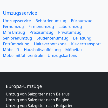
Umzugsservice
Umzugsservice
Behördenumzug
Büroumzug
Fernumzug
Firmenumzug
Laborumzug
Mini Umzug
Praxisumzug
Privatumzug
Seniorenumzug
Studentenumzug
Beiladung
Entrümpelung
Halteverbotszone
Klaviertransport
Möbellift
Haushaltsauflösung
Möbeltaxi
Möbelmitfahrzentrale
Umzugskartons
Europa-Umzüge
Umzug von Salzgitter nach Belarus
Umzug von Salzgitter nach Belgien
Umzug von Salzgitter nach Bulgarien