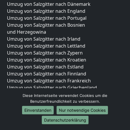
Umzug von Salzgitter nach Dänemark
Umzug von Salzgitter nach England
Umzug von Salzgitter nach Portugal
Umzug von Salzgitter nach Bosnien
und Herzegowina
Umzug von Salzgitter nach Irland
Umzug von Salzgitter nach Lettland
Umzug von Salzgitter nach Zypern
Umzug von Salzgitter nach Kroatien
Umzug von Salzgitter nach Estland
Umzug von Salzgitter nach Finnland
Umzug von Salzgitter nach Frankreich
Umzug von Salzgitter nach Griechenland
Umzug von Salzgitter nach Italien
Diese Internetseite verwendet Cookies um die
Umzug von Salzgitter nach Liechtenstein
Benutzerfreundlichkeit zu verbessern.
Umzug von Salzgitter nach Luxemburg
Einverstanden
Nur notwendige Cookies
Umzug von Salzgitter nach Niederlande
Datenschutzerklärung
Umzug von Salzgitter nach Norwegen