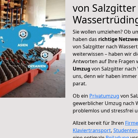
von Salzgitter
Wassertrüdin
Sie wollen umziehen? Ob um
haben das
richtige Netzw
von Salzgitter nach Wasser
weiterwissen – haben wir di
Antworten auf Ihre Fragen 
Umzug
von Salzgitter nach
uns, denn wir haben immer 
parat.
Ob ein
Privatumzug
von Sal
gewerblicher Umzug nach 
problemlos und stressfrei 
Allzeit bereit für Ihren
Firm
Klaviertransport
,
Studente
eine optimale
Beiladung
von