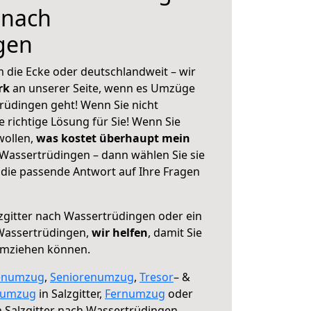
 nach
gen
 die Ecke oder deutschlandweit – wir
erk
an unserer Seite, wenn es Umzüge
trüdingen geht! Wenn Sie nicht
e richtige Lösung für Sie! Wenn Sie
wollen,
was kostet überhaupt mein
 Wassertrüdingen – dann wählen Sie sie
die passende Antwort auf Ihre Fragen
zgitter nach Wassertrüdingen oder ein
Wassertrüdingen,
wir helfen
, damit Sie
umziehen können.
enumzug
,
Seniorenumzug
,
Tresor
– &
numzug
in Salzgitter,
Fernumzug
oder
 Salzgitter nach Wassertrüdingen.