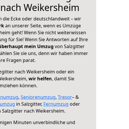
r nach Weikersheim
 die Ecke oder deutschlandweit – wir
erk
an unserer Seite, wenn es Umzüge
sheim geht! Wenn Sie nicht weiterwissen
sung für Sie! Wenn Sie Antworten auf Ihre
 überhaupt mein Umzug
von Salzgitter
hlen Sie sie uns, denn wir haben immer
re Fragen parat.
zgitter nach Weikersheim oder ein
Weikersheim,
wir helfen
, damit Sie
umziehen können.
enumzug
,
Seniorenumzug
,
Tresor
– &
numzug
in Salzgitter,
Fernumzug
oder
 Salzgitter nach Weikersheim.
nigen Minuten unverbindliche und