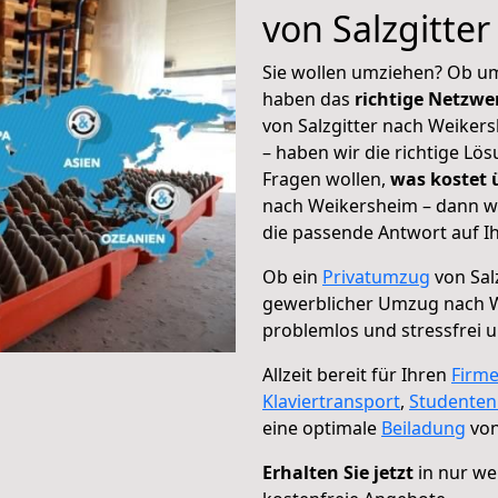
von Salzgitte
Sie wollen umziehen? Ob um
haben das
richtige Netzw
von Salzgitter nach Weiker
– haben wir die richtige Lö
Fragen wollen,
was kostet
nach Weikersheim – dann wä
die passende Antwort auf Ih
Ob ein
Privatumzug
von Sal
gewerblicher Umzug nach 
problemlos und stressfrei 
Allzeit bereit für Ihren
Firm
Klaviertransport
,
Studente
eine optimale
Beiladung
von
Erhalten Sie jetzt
in nur we