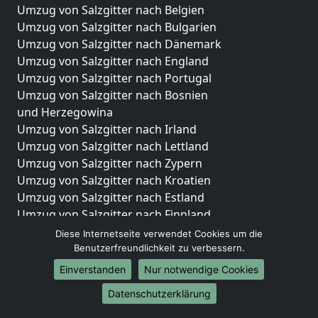
Umzug von Salzgitter nach Belgien
Umzug von Salzgitter nach Bulgarien
Umzug von Salzgitter nach Dänemark
Umzug von Salzgitter nach England
Umzug von Salzgitter nach Portugal
Umzug von Salzgitter nach Bosnien
und Herzegowina
Umzug von Salzgitter nach Irland
Umzug von Salzgitter nach Lettland
Umzug von Salzgitter nach Zypern
Umzug von Salzgitter nach Kroatien
Umzug von Salzgitter nach Estland
Umzug von Salzgitter nach Finnland
Umzug von Salzgitter nach Frankreich
Diese Internetseite verwendet Cookies um die
Umzug von Salzgitter nach Griechenland
Benutzerfreundlichkeit zu verbessern.
Umzug von Salzgitter nach Italien
Einverstanden
Nur notwendige Cookies
Umzug von Salzgitter nach Liechtenstein
Datenschutzerklärung
Umzug von Salzgitter nach Luxemburg
Umzug von Salzgitter nach Niederlande