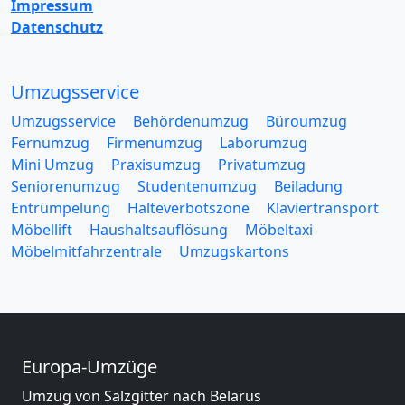
Impressum
Datenschutz
Umzugsservice
Umzugsservice
Behördenumzug
Büroumzug
Fernumzug
Firmenumzug
Laborumzug
Mini Umzug
Praxisumzug
Privatumzug
Seniorenumzug
Studentenumzug
Beiladung
Entrümpelung
Halteverbotszone
Klaviertransport
Möbellift
Haushaltsauflösung
Möbeltaxi
Möbelmitfahrzentrale
Umzugskartons
Europa-Umzüge
Umzug von Salzgitter nach Belarus