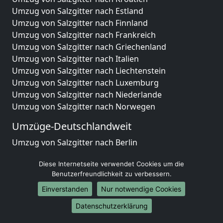
Umzug von Salzgitter nach Estland
Umzug von Salzgitter nach Finnland
Umzug von Salzgitter nach Frankreich
Umzug von Salzgitter nach Griechenland
Umzug von Salzgitter nach Italien
Umzug von Salzgitter nach Liechtenstein
Umzug von Salzgitter nach Luxemburg
Umzug von Salzgitter nach Niederlande
Umzug von Salzgitter nach Norwegen
Umzüge-Deutschlandweit
Umzug von Salzgitter nach Berlin
Umzug von Salzgitter nach Hamburg
Diese Internetseite verwendet Cookies um die
Umzug von Salzgitter nach München
Benutzerfreundlichkeit zu verbessern.
Umzug von Salzgitter nach Köln
Umzug von Salzgitter nach Frankfurt am Main
Einverstanden
Nur notwendige Cookies
Umzug von Salzgitter nach Stuttgart
Datenschutzerklärung
Umzug von Salzgitter nach Düsseldorf