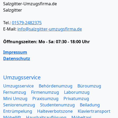
Salzgitter-Umzugsfirma.de
Salzgitter
Tel.:
01579-2482375
E-Mail:
info@salzgitter-umzugsfirma.de
Öffnungszeiten:
Mo - Sa: 07:30 - 18:00 Uhr
Impressum
Datenschutz
Umzugsservice
Umzugsservice
Behördenumzug
Büroumzug
Fernumzug
Firmenumzug
Laborumzug
Mini Umzug
Praxisumzug
Privatumzug
Seniorenumzug
Studentenumzug
Beiladung
Entrümpelung
Halteverbotszone
Klaviertransport
Möbellift
Haushaltsauflösung
Möbeltaxi