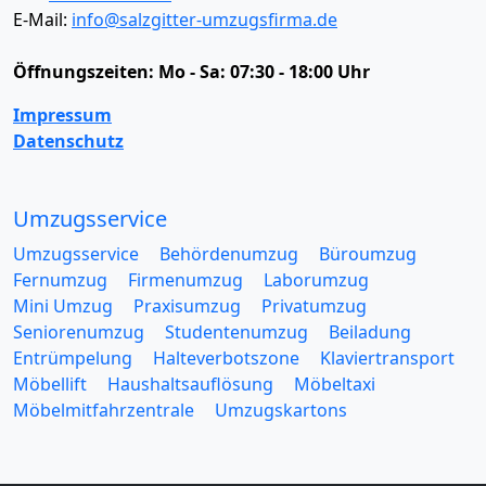
E-Mail:
info@salzgitter-umzugsfirma.de
Öffnungszeiten:
Mo - Sa: 07:30 - 18:00 Uhr
Impressum
Datenschutz
Umzugsservice
Umzugsservice
Behördenumzug
Büroumzug
Fernumzug
Firmenumzug
Laborumzug
Mini Umzug
Praxisumzug
Privatumzug
Seniorenumzug
Studentenumzug
Beiladung
Entrümpelung
Halteverbotszone
Klaviertransport
Möbellift
Haushaltsauflösung
Möbeltaxi
Möbelmitfahrzentrale
Umzugskartons