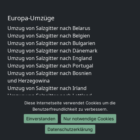
Europa-Umzüge
Umzug von Salzgitter nach Belarus
Umzug von Salzgitter nach Belgien
Umzug von Salzgitter nach Bulgarien
Umzug von Salzgitter nach Dänemark
Umzug von Salzgitter nach England
Umzug von Salzgitter nach Portugal
Umzug von Salzgitter nach Bosnien
und Herzegowina
Umzug von Salzgitter nach Irland
Umzug von Salzgitter nach Lettland
Umzug von Salzgitter nach Zypern
Diese Internetseite verwendet Cookies um die
Benutzerfreundlichkeit zu verbessern.
Umzug von Salzgitter nach Kroatien
Umzug von Salzgitter nach Estland
Einverstanden
Nur notwendige Cookies
Umzug von Salzgitter nach Finnland
Datenschutzerklärung
Umzug von Salzgitter nach Frankreich