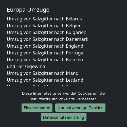
Europa-Umzüge
Umzug von Salzgitter nach Belarus
Umzug von Salzgitter nach Belgien
Umzug von Salzgitter nach Bulgarien
Umzug von Salzgitter nach Dänemark
Umzug von Salzgitter nach England
Umzug von Salzgitter nach Portugal
Umzug von Salzgitter nach Bosnien
und Herzegowina
Umzug von Salzgitter nach Irland
Umzug von Salzgitter nach Lettland
Umzug von Salzgitter nach Zypern
Umzug von Salzgitter nach Kroatien
Diese Internetseite verwendet Cookies um die
Benutzerfreundlichkeit zu verbessern.
Umzug von Salzgitter nach Estland
Umzug von Salzgitter nach Finnland
Einverstanden
Nur notwendige Cookies
Umzug von Salzgitter nach Frankreich
Datenschutzerklärung
Umzug von Salzgitter nach Griechenland