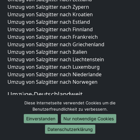
Umzug von Salzgitter nach Zypern
Umzug von Salzgitter nach Kroatien
Umzug von Salzgitter nach Estland
Umzug von Salzgitter nach Finnland
Umzug von Salzgitter nach Frankreich
Umzug von Salzgitter nach Griechenland
Umzug von Salzgitter nach Italien
Umzug von Salzgitter nach Liechtenstein
Umzug von Salzgitter nach Luxemburg
Umzug von Salzgitter nach Niederlande
Umzug von Salzgitter nach Norwegen
Umzüge-Deutschlandweit
Diese Internetseite verwendet Cookies um die
Umzug von Salzgitter nach Berlin
Benutzerfreundlichkeit zu verbessern.
Umzug von Salzgitter nach Hamburg
Umzug von Salzgitter nach München
Einverstanden
Nur notwendige Cookies
Umzug von Salzgitter nach Köln
Datenschutzerklärung
Umzug von Salzgitter nach Frankfurt am Main