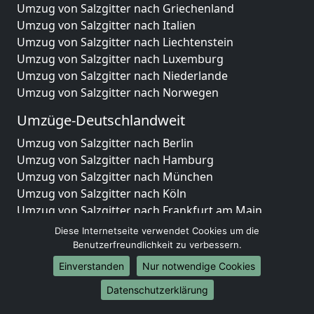
Umzug von Salzgitter nach Griechenland
Umzug von Salzgitter nach Italien
Umzug von Salzgitter nach Liechtenstein
Umzug von Salzgitter nach Luxemburg
Umzug von Salzgitter nach Niederlande
Umzug von Salzgitter nach Norwegen
Umzüge-Deutschlandweit
Umzug von Salzgitter nach Berlin
Umzug von Salzgitter nach Hamburg
Umzug von Salzgitter nach München
Umzug von Salzgitter nach Köln
Umzug von Salzgitter nach Frankfurt am Main
Umzug von Salzgitter nach Stuttgart
Diese Internetseite verwendet Cookies um die
Umzug von Salzgitter nach Düsseldorf
Benutzerfreundlichkeit zu verbessern.
Umzug von Salzgitter nach Leipzig
Einverstanden
Nur notwendige Cookies
Umzug von Salzgitter nach Dortmund
Datenschutzerklärung
Umzug von Salzgitter nach Essen
Umzug von Salzgitter nach Bremen