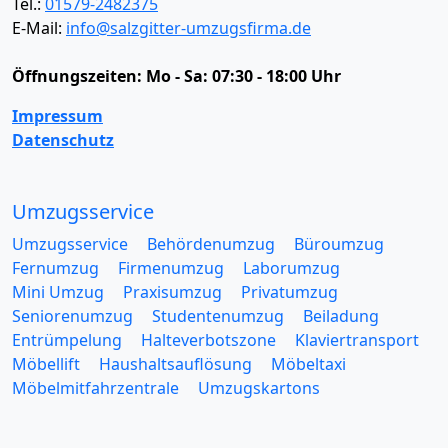
Tel.:
01579-2482375
E-Mail:
info@salzgitter-umzugsfirma.de
Öffnungszeiten:
Mo - Sa: 07:30 - 18:00 Uhr
Impressum
Datenschutz
Umzugsservice
Umzugsservice
Behördenumzug
Büroumzug
Fernumzug
Firmenumzug
Laborumzug
Mini Umzug
Praxisumzug
Privatumzug
Seniorenumzug
Studentenumzug
Beiladung
Entrümpelung
Halteverbotszone
Klaviertransport
Möbellift
Haushaltsauflösung
Möbeltaxi
Möbelmitfahrzentrale
Umzugskartons