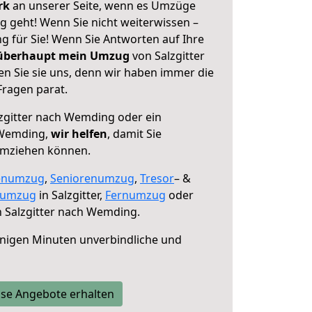
erk
an unserer Seite, wenn es Umzüge
g geht! Wenn Sie nicht weiterwissen –
ng für Sie! Wenn Sie Antworten auf Ihre
 überhaupt mein Umzug
von Salzgitter
 Sie sie uns, denn wir haben immer die
Fragen parat.
zgitter nach Wemding oder ein
 Wemding,
wir helfen
, damit Sie
umziehen können.
enumzug
,
Seniorenumzug
,
Tresor
– &
numzug
in Salzgitter,
Fernumzug
oder
 Salzgitter nach Wemding.
nigen Minuten unverbindliche und
se Angebote erhalten