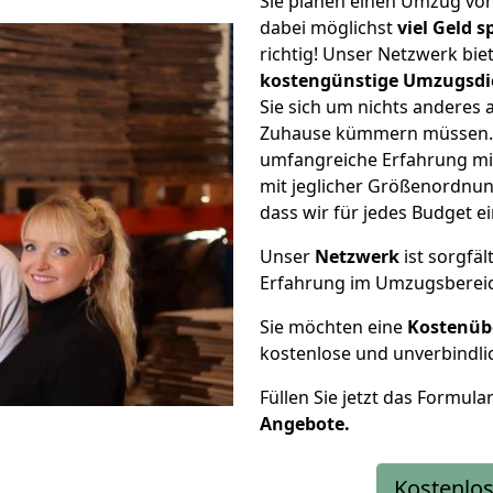
Sie planen einen Umzug vo
dabei möglichst
viel Geld 
richtig! Unser Netzwerk bi
kostengünstige Umzugsdi
Sie sich um nichts anderes 
Zuhause kümmern müssen. W
umfangreiche Erfahrung mi
mit jeglicher Größenordnun
dass wir für jedes Budget 
Unser
Netzwerk
ist sorgfäl
Erfahrung im Umzugsberei
Sie möchten eine
Kostenüb
kostenlose und unverbindli
Füllen Sie jetzt das Formula
Angebote.
Kostenlos