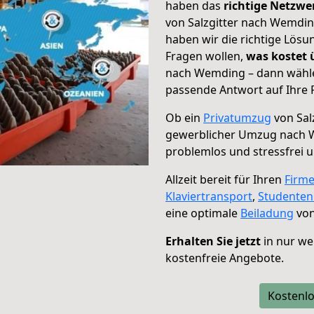
haben das
richtige Netzw
von Salzgitter nach Wemdin
haben wir die richtige Lösu
Fragen wollen,
was kostet
nach Wemding – dann wählen
passende Antwort auf Ihre 
Ob ein
Privatumzug
von Sal
gewerblicher Umzug nach
problemlos und stressfrei 
Allzeit bereit für Ihren
Firm
Klaviertransport
,
Studente
eine optimale
Beiladung
von
Erhalten Sie jetzt
in nur we
kostenfreie Angebote.
Kostenlo