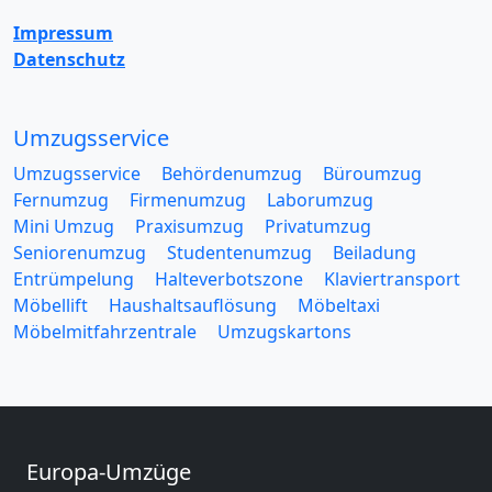
Impressum
Datenschutz
Umzugsservice
Umzugsservice
Behördenumzug
Büroumzug
Fernumzug
Firmenumzug
Laborumzug
Mini Umzug
Praxisumzug
Privatumzug
Seniorenumzug
Studentenumzug
Beiladung
Entrümpelung
Halteverbotszone
Klaviertransport
Möbellift
Haushaltsauflösung
Möbeltaxi
Möbelmitfahrzentrale
Umzugskartons
Europa-Umzüge