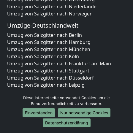
Umzug von Salzgitter nach Niederlande
Umzug von Salzgitter nach Norwegen
Umzüge-Deutschlandweit
Umzug von Salzgitter nach Berlin
Umzug von Salzgitter nach Hamburg
Umzug von Salzgitter nach München
Umzug von Salzgitter nach Köln
Umzug von Salzgitter nach Frankfurt am Main
Umzug von Salzgitter nach Stuttgart
Umzug von Salzgitter nach Düsseldorf
Umzug von Salzgitter nach Leipzig
Umzug von Salzgitter nach Dortmund
Diese Internetseite verwendet Cookies um die
Umzug von Salzgitter nach Essen
Benutzerfreundlichkeit zu verbessern.
Umzug von Salzgitter nach Bremen
Umzug von Salzgitter nach Dresden
Einverstanden
Nur notwendige Cookies
Umzug von Salzgitter nach Hannover
Datenschutzerklärung
Umzug von Salzgitter nach Nürnberg