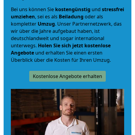
Bei uns können Sie
kostengünstig
und
stressfrei
umziehen
, sei es als
Beiladung
oder als
kompletter
Umzug
. Unser Partnernetzwerk, das
wir über die Jahre aufgebaut haben, ist
deutschlandweit und sogar international
unterwegs.
Holen Sie sich jetzt kostenlose
Angebote
und erhalten Sie einen ersten
Überblick über die Kosten für Ihren Umzug.
Kostenlose Angebote erhalten