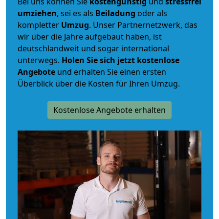
Bei uns können Sie
kostengünstig
und
stressfrei
umziehen
, sei es als
Beiladung
oder als
kompletter
Umzug
. Unser Partnernetzwerk, das
wir über die Jahre aufgebaut haben, ist
deutschlandweit und sogar international
unterwegs.
Holen Sie sich jetzt kostenlose
Angebote
und erhalten Sie einen ersten
Überblick über die Kosten für Ihren Umzug.
Kostenlose Angebote erhalten