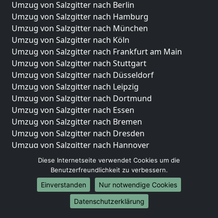
Umzug von Salzgitter nach Berlin
Umzug von Salzgitter nach Hamburg
Umzug von Salzgitter nach München
Umzug von Salzgitter nach Köln
Umzug von Salzgitter nach Frankfurt am Main
Umzug von Salzgitter nach Stuttgart
Umzug von Salzgitter nach Düsseldorf
Umzug von Salzgitter nach Leipzig
Umzug von Salzgitter nach Dortmund
Umzug von Salzgitter nach Essen
Umzug von Salzgitter nach Bremen
Umzug von Salzgitter nach Dresden
Umzug von Salzgitter nach Hannover
Umzug von Salzgitter nach Nürnberg
Diese Internetseite verwendet Cookies um die
Umzug von Salzgitter nach Duisburg
Benutzerfreundlichkeit zu verbessern.
Umzug von Salzgitter nach Bochum
Einverstanden
Nur notwendige Cookies
Umzug von Salzgitter nach Wuppertal
Datenschutzerklärung
Umzug von Salzgitter nach Bielefeld
Umzug von Salzgitter nach Bonn