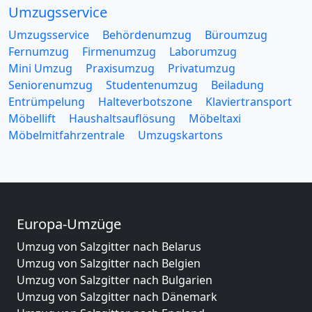
Umzugsservice
Umzugsservice
Behördenumzug
Büroumzug
Fernumzug
Firmenumzug
Laborumzug
Mini Umzug
Praxisumzug
Privatumzug
Seniorenumzug
Studentenumzug
Beiladung
Entrümpelung
Halteverbotszone
Klaviertransport
Möbellift
Haushaltsauflösung
Möbeltaxi
Möbelmitfahrzentrale
Umzugskartons
Europa-Umzüge
Umzug von Salzgitter nach Belarus
Umzug von Salzgitter nach Belgien
Umzug von Salzgitter nach Bulgarien
Umzug von Salzgitter nach Dänemark