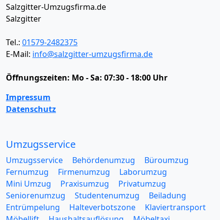
Salzgitter-Umzugsfirma.de
Salzgitter
Tel.:
01579-2482375
E-Mail:
info@salzgitter-umzugsfirma.de
Öffnungszeiten:
Mo - Sa: 07:30 - 18:00 Uhr
Impressum
Datenschutz
Umzugsservice
Umzugsservice
Behördenumzug
Büroumzug
Fernumzug
Firmenumzug
Laborumzug
Mini Umzug
Praxisumzug
Privatumzug
Seniorenumzug
Studentenumzug
Beiladung
Entrümpelung
Halteverbotszone
Klaviertransport
Möbellift
Haushaltsauflösung
Möbeltaxi