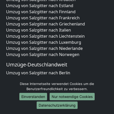
Umzug von Salzgitter nach Estland
Umzug von Salzgitter nach Finnland
Umzug von Salzgitter nach Frankreich
Umzug von Salzgitter nach Griechenland
Umzug von Salzgitter nach Italien
Umzug von Salzgitter nach Liechtenstein
Umzug von Salzgitter nach Luxemburg
Umzug von Salzgitter nach Niederlande
Umzug von Salzgitter nach Norwegen
Umzüge-Deutschlandweit
Umzug von Salzgitter nach Berlin
Umzug von Salzgitter nach Hamburg
Diese Internetseite verwendet Cookies um die
Umzug von Salzgitter nach München
Benutzerfreundlichkeit zu verbessern.
Umzug von Salzgitter nach Köln
Umzug von Salzgitter nach Frankfurt am Main
Einverstanden
Nur notwendige Cookies
Umzug von Salzgitter nach Stuttgart
Datenschutzerklärung
Umzug von Salzgitter nach Düsseldorf