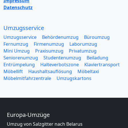
Impressum
Datenschutz
Umzugsservice
Umzugsservice
Behördenumzug
Büroumzug
Fernumzug
Firmenumzug
Laborumzug
Mini Umzug
Praxisumzug
Privatumzug
Seniorenumzug
Studentenumzug
Beiladung
Entrümpelung
Halteverbotszone
Klaviertransport
Möbellift
Haushaltsauflösung
Möbeltaxi
Möbelmitfahrzentrale
Umzugskartons
Europa-Umzüge
Umzug von Salzgitter nach Belarus