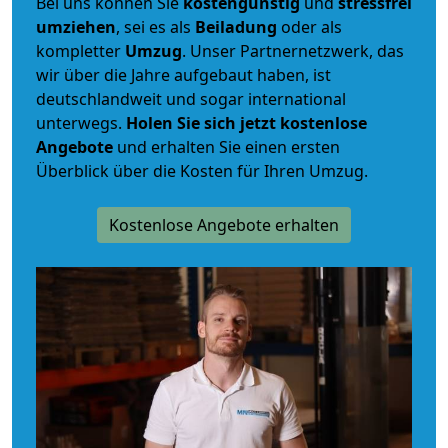
Bei uns können Sie
kostengünstig
und
stressfrei
umziehen
, sei es als
Beiladung
oder als
kompletter
Umzug
. Unser Partnernetzwerk, das
wir über die Jahre aufgebaut haben, ist
deutschlandweit und sogar international
unterwegs.
Holen Sie sich jetzt kostenlose
Angebote
und erhalten Sie einen ersten
Überblick über die Kosten für Ihren Umzug.
Kostenlose Angebote erhalten