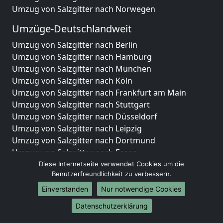
Umzug von Salzgitter nach Norwegen
Umzüge-Deutschlandweit
Umzug von Salzgitter nach Berlin
Umzug von Salzgitter nach Hamburg
Umzug von Salzgitter nach München
Umzug von Salzgitter nach Köln
Umzug von Salzgitter nach Frankfurt am Main
Umzug von Salzgitter nach Stuttgart
Umzug von Salzgitter nach Düsseldorf
Umzug von Salzgitter nach Leipzig
Umzug von Salzgitter nach Dortmund
Umzug von Salzgitter nach Essen
Umzug von Salzgitter nach Bremen
Diese Internetseite verwendet Cookies um die
Benutzerfreundlichkeit zu verbessern.
Umzug von Salzgitter nach Dresden
Umzug von Salzgitter nach Hannover
Einverstanden
Nur notwendige Cookies
Umzug von Salzgitter nach Nürnberg
Datenschutzerklärung
Umzug von Salzgitter nach Duisburg