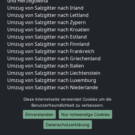
und Herzegowina
Umzug von Salzgitter nach Irland
Umzug von Salzgitter nach Lettland
Umzug von Salzgitter nach Zypern
Umzug von Salzgitter nach Kroatien
Umzug von Salzgitter nach Estland
Umzug von Salzgitter nach Finnland
Umzug von Salzgitter nach Frankreich
Umzug von Salzgitter nach Griechenland
Umzug von Salzgitter nach Italien
Umzug von Salzgitter nach Liechtenstein
Umzug von Salzgitter nach Luxemburg
Umzug von Salzgitter nach Niederlande
Umzug von Salzgitter nach Norwegen
Diese Internetseite verwendet Cookies um die
Umzüge-Deutschlandweit
Benutzerfreundlichkeit zu verbessern.
Einverstanden
Nur notwendige Cookies
Umzug von Salzgitter nach Berlin
Umzug von Salzgitter nach Hamburg
Datenschutzerklärung
Umzug von Salzgitter nach München