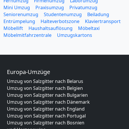
Fernumzug
Firmenumzug
Laborumzug
Mini Umzug
Praxisumzug
Privatumzug
Seniorenumzug
Studentenumzug
Beiladung
Entrümpelung
Halteverbotszone
Klaviertransport
Möbellift
Haushaltsauflösung
Möbeltaxi
Möbelmitfahrzentrale
Umzugskartons
Europa-Umzüge
Umzug von Salzgitter nach Belarus
Umzug von Salzgitter nach Belgien
Umzug von Salzgitter nach Bulgarien
Umzug von Salzgitter nach Dänemark
Umzug von Salzgitter nach England
Umzug von Salzgitter nach Portugal
Umzug von Salzgitter nach Bosnien