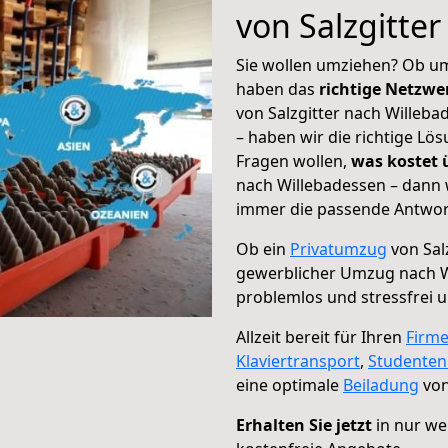
von Salzgitte
Sie wollen umziehen? Ob um
haben das
richtige Netzw
von Salzgitter nach Willeba
– haben wir die richtige Lö
Fragen wollen,
was kostet
nach Willebadessen – dann 
immer die passende Antwort
Ob ein
Privatumzug
von Sal
gewerblicher Umzug nach W
problemlos und stressfrei 
Allzeit bereit für Ihren
Firm
Klaviertransport
,
Studente
eine optimale
Beiladung
von
Erhalten Sie jetzt
in nur we