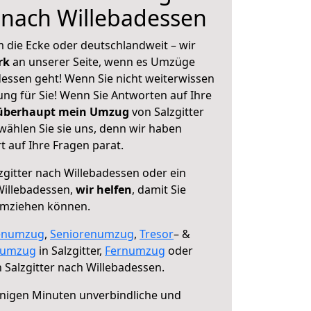
r nach Willebadessen
 die Ecke oder deutschlandweit – wir
erk
an unserer Seite, wenn es Umzüge
dessen geht! Wenn Sie nicht weiterwissen
sung für Sie! Wenn Sie Antworten auf Ihre
 überhaupt mein Umzug
von Salzgitter
wählen Sie sie uns, denn wir haben
 auf Ihre Fragen parat.
zgitter nach Willebadessen oder ein
illebadessen,
wir helfen
, damit Sie
umziehen können.
enumzug
,
Seniorenumzug
,
Tresor
– &
numzug
in Salzgitter,
Fernumzug
oder
 Salzgitter nach Willebadessen.
nigen Minuten unverbindliche und