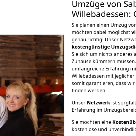
Umzüge von Salz
Willebadessen:
Sie planen einen Umzug von
möchten dabei möglichst
v
genau richtig! Unser Netzw
kostengünstige Umzugsdi
Sie sich um nichts anderes 
Zuhause kümmern müssen. W
umfangreiche Erfahrung mi
Willebadessen mit jeglich
somit garantieren, dass wi
finden werden.
Unser
Netzwerk
ist sorgfäl
Erfahrung im Umzugsberei
Sie möchten eine
Kostenüb
kostenlose und unverbindli