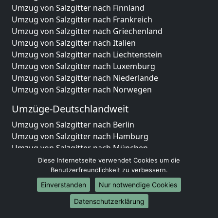
Umzug von Salzgitter nach Finnland
Umzug von Salzgitter nach Frankreich
Umzug von Salzgitter nach Griechenland
Umzug von Salzgitter nach Italien
Umzug von Salzgitter nach Liechtenstein
Umzug von Salzgitter nach Luxemburg
Umzug von Salzgitter nach Niederlande
Umzug von Salzgitter nach Norwegen
Umzüge-Deutschlandweit
Umzug von Salzgitter nach Berlin
Umzug von Salzgitter nach Hamburg
Umzug von Salzgitter nach München
Umzug von Salzgitter nach Köln
Diese Internetseite verwendet Cookies um die
Umzug von Salzgitter nach Frankfurt am Main
Benutzerfreundlichkeit zu verbessern.
Umzug von Salzgitter nach Stuttgart
Einverstanden
Nur notwendige Cookies
Umzug von Salzgitter nach Düsseldorf
Datenschutzerklärung
Umzug von Salzgitter nach Leipzig
Umzug von Salzgitter nach Dortmund