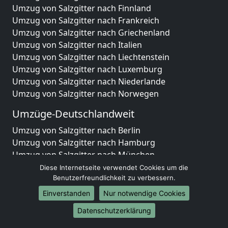
Umzug von Salzgitter nach Finnland
Umzug von Salzgitter nach Frankreich
Umzug von Salzgitter nach Griechenland
Umzug von Salzgitter nach Italien
Umzug von Salzgitter nach Liechtenstein
Umzug von Salzgitter nach Luxemburg
Umzug von Salzgitter nach Niederlande
Umzug von Salzgitter nach Norwegen
Umzüge-Deutschlandweit
Umzug von Salzgitter nach Berlin
Umzug von Salzgitter nach Hamburg
Umzug von Salzgitter nach München
Umzug von Salzgitter nach Köln
Diese Internetseite verwendet Cookies um die
Umzug von Salzgitter nach Frankfurt am Main
Benutzerfreundlichkeit zu verbessern.
Umzug von Salzgitter nach Stuttgart
Einverstanden
Nur notwendige Cookies
Umzug von Salzgitter nach Düsseldorf
Datenschutzerklärung
Umzug von Salzgitter nach Leipzig
Umzug von Salzgitter nach Dortmund