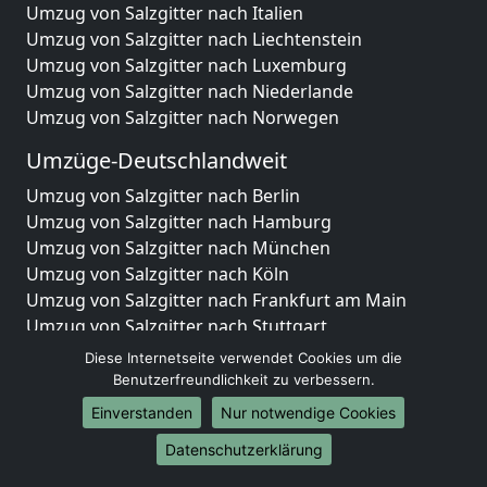
Umzug von Salzgitter nach Italien
Umzug von Salzgitter nach Liechtenstein
Umzug von Salzgitter nach Luxemburg
Umzug von Salzgitter nach Niederlande
Umzug von Salzgitter nach Norwegen
Umzüge-Deutschlandweit
Umzug von Salzgitter nach Berlin
Umzug von Salzgitter nach Hamburg
Umzug von Salzgitter nach München
Umzug von Salzgitter nach Köln
Umzug von Salzgitter nach Frankfurt am Main
Umzug von Salzgitter nach Stuttgart
Umzug von Salzgitter nach Düsseldorf
Diese Internetseite verwendet Cookies um die
Umzug von Salzgitter nach Leipzig
Benutzerfreundlichkeit zu verbessern.
Umzug von Salzgitter nach Dortmund
Einverstanden
Nur notwendige Cookies
Umzug von Salzgitter nach Essen
Datenschutzerklärung
Umzug von Salzgitter nach Bremen
Umzug von Salzgitter nach Dresden