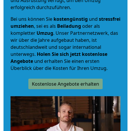
und Ausrüstung verfügt, um den Umzug
erfolgreich durchzuführen.
Bei uns können Sie
kostengünstig
und
stressfrei
umziehen
, sei es als
Beiladung
oder als
kompletter
Umzug
. Unser Partnernetzwerk, das
wir über die Jahre aufgebaut haben, ist
deutschlandweit und sogar international
unterwegs.
Holen Sie sich jetzt kostenlose
Angebote
und erhalten Sie einen ersten
Überblick über die Kosten für Ihren Umzug.
Kostenlose Angebote erhalten