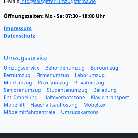
E-Mail:
info@salzgitter-umzugsfirma.de
Öffnungszeiten:
Mo - Sa: 07:30 - 18:00 Uhr
Impressum
Datenschutz
Umzugsservice
Umzugsservice
Behördenumzug
Büroumzug
Fernumzug
Firmenumzug
Laborumzug
Mini Umzug
Praxisumzug
Privatumzug
Seniorenumzug
Studentenumzug
Beiladung
Entrümpelung
Halteverbotszone
Klaviertransport
Möbellift
Haushaltsauflösung
Möbeltaxi
Möbelmitfahrzentrale
Umzugskartons