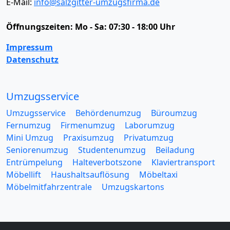
E-Mail:
info@salzgitter-umzugsfirma.de
Öffnungszeiten:
Mo - Sa: 07:30 - 18:00 Uhr
Impressum
Datenschutz
Umzugsservice
Umzugsservice
Behördenumzug
Büroumzug
Fernumzug
Firmenumzug
Laborumzug
Mini Umzug
Praxisumzug
Privatumzug
Seniorenumzug
Studentenumzug
Beiladung
Entrümpelung
Halteverbotszone
Klaviertransport
Möbellift
Haushaltsauflösung
Möbeltaxi
Möbelmitfahrzentrale
Umzugskartons