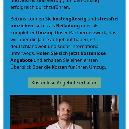
und Ausrüstung verfügt, um den Umzug
erfolgreich durchzuführen.
Bei uns können Sie
kostengünstig
und
stressfrei
umziehen
, sei es als
Beiladung
oder als
kompletter
Umzug
. Unser Partnernetzwerk, das
wir über die Jahre aufgebaut haben, ist
deutschlandweit und sogar international
unterwegs.
Holen Sie sich jetzt kostenlose
Angebote
und erhalten Sie einen ersten
Überblick über die Kosten für Ihren Umzug.
Kostenlose Angebote erhalten