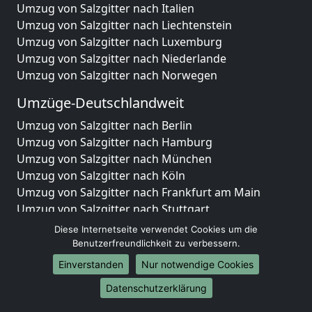
Umzug von Salzgitter nach Italien
Umzug von Salzgitter nach Liechtenstein
Umzug von Salzgitter nach Luxemburg
Umzug von Salzgitter nach Niederlande
Umzug von Salzgitter nach Norwegen
Umzüge-Deutschlandweit
Umzug von Salzgitter nach Berlin
Umzug von Salzgitter nach Hamburg
Umzug von Salzgitter nach München
Umzug von Salzgitter nach Köln
Umzug von Salzgitter nach Frankfurt am Main
Umzug von Salzgitter nach Stuttgart
Umzug von Salzgitter nach Düsseldorf
Diese Internetseite verwendet Cookies um die
Umzug von Salzgitter nach Leipzig
Benutzerfreundlichkeit zu verbessern.
Umzug von Salzgitter nach Dortmund
Einverstanden
Nur notwendige Cookies
Umzug von Salzgitter nach Essen
Datenschutzerklärung
Umzug von Salzgitter nach Bremen
Umzug von Salzgitter nach Dresden