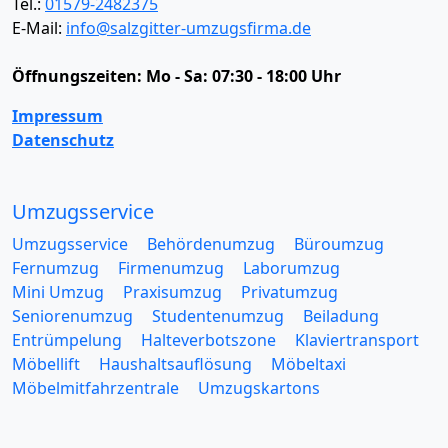
Tel.:
01579-2482375
E-Mail:
info@salzgitter-umzugsfirma.de
Öffnungszeiten:
Mo - Sa: 07:30 - 18:00 Uhr
Impressum
Datenschutz
Umzugsservice
Umzugsservice
Behördenumzug
Büroumzug
Fernumzug
Firmenumzug
Laborumzug
Mini Umzug
Praxisumzug
Privatumzug
Seniorenumzug
Studentenumzug
Beiladung
Entrümpelung
Halteverbotszone
Klaviertransport
Möbellift
Haushaltsauflösung
Möbeltaxi
Möbelmitfahrzentrale
Umzugskartons