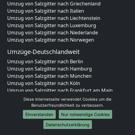
Umzug von Salzgitter nach Griechenland
Umzug von Salzgitter nach Italien
Umzug von Salzgitter nach Liechtenstein
Umzug von Salzgitter nach Luxemburg
Umzug von Salzgitter nach Niederlande
Umzug von Salzgitter nach Norwegen
Umzüge-Deutschlandweit
Umzug von Salzgitter nach Berlin
Umzug von Salzgitter nach Hamburg
Umzug von Salzgitter nach München
Umzug von Salzgitter nach Köln
Umzug von Salzgitter nach Frankfurt am Main
Umzug von Salzgitter nach Stuttgart
Diese Internetseite verwendet Cookies um die
Umzug von Salzgitter nach Düsseldorf
Benutzerfreundlichkeit zu verbessern.
Umzug von Salzgitter nach Leipzig
Einverstanden
Nur notwendige Cookies
Umzug von Salzgitter nach Dortmund
Datenschutzerklärung
Umzug von Salzgitter nach Essen
Umzug von Salzgitter nach Bremen