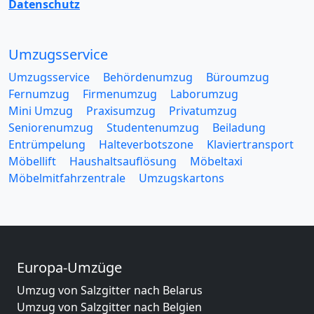
Datenschutz
Umzugsservice
Umzugsservice
Behördenumzug
Büroumzug
Fernumzug
Firmenumzug
Laborumzug
Mini Umzug
Praxisumzug
Privatumzug
Seniorenumzug
Studentenumzug
Beiladung
Entrümpelung
Halteverbotszone
Klaviertransport
Möbellift
Haushaltsauflösung
Möbeltaxi
Möbelmitfahrzentrale
Umzugskartons
Europa-Umzüge
Umzug von Salzgitter nach Belarus
Umzug von Salzgitter nach Belgien