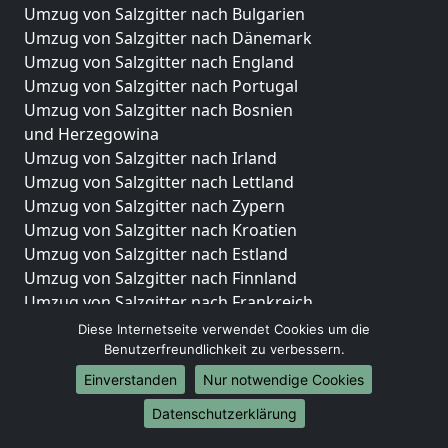
Umzug von Salzgitter nach Bulgarien
Umzug von Salzgitter nach Dänemark
Umzug von Salzgitter nach England
Umzug von Salzgitter nach Portugal
Umzug von Salzgitter nach Bosnien
und Herzegowina
Umzug von Salzgitter nach Irland
Umzug von Salzgitter nach Lettland
Umzug von Salzgitter nach Zypern
Umzug von Salzgitter nach Kroatien
Umzug von Salzgitter nach Estland
Umzug von Salzgitter nach Finnland
Umzug von Salzgitter nach Frankreich
Umzug von Salzgitter nach Griechenland
Diese Internetseite verwendet Cookies um die
Umzug von Salzgitter nach Italien
Benutzerfreundlichkeit zu verbessern.
Umzug von Salzgitter nach Liechtenstein
Einverstanden
Nur notwendige Cookies
Umzug von Salzgitter nach Luxemburg
Datenschutzerklärung
Umzug von Salzgitter nach Niederlande
Umzug von Salzgitter nach Norwegen