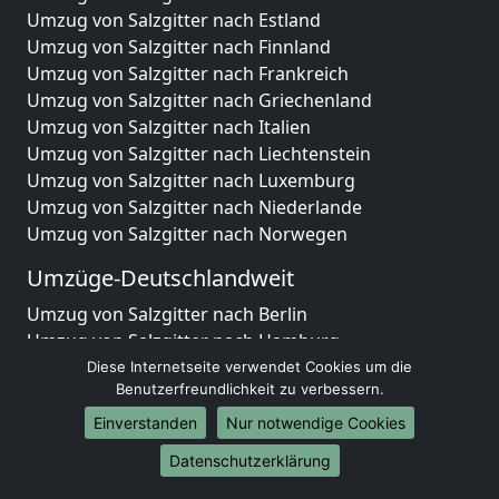
Umzug von Salzgitter nach Estland
Umzug von Salzgitter nach Finnland
Umzug von Salzgitter nach Frankreich
Umzug von Salzgitter nach Griechenland
Umzug von Salzgitter nach Italien
Umzug von Salzgitter nach Liechtenstein
Umzug von Salzgitter nach Luxemburg
Umzug von Salzgitter nach Niederlande
Umzug von Salzgitter nach Norwegen
Umzüge-Deutschlandweit
Umzug von Salzgitter nach Berlin
Umzug von Salzgitter nach Hamburg
Umzug von Salzgitter nach München
Diese Internetseite verwendet Cookies um die
Benutzerfreundlichkeit zu verbessern.
Umzug von Salzgitter nach Köln
Umzug von Salzgitter nach Frankfurt am Main
Einverstanden
Nur notwendige Cookies
Umzug von Salzgitter nach Stuttgart
Datenschutzerklärung
Umzug von Salzgitter nach Düsseldorf