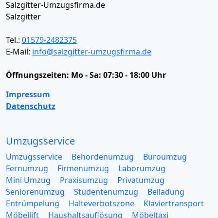
Salzgitter-Umzugsfirma.de
Salzgitter
Tel.:
01579-2482375
E-Mail:
info@salzgitter-umzugsfirma.de
Öffnungszeiten:
Mo - Sa: 07:30 - 18:00 Uhr
Impressum
Datenschutz
Umzugsservice
Umzugsservice
Behördenumzug
Büroumzug
Fernumzug
Firmenumzug
Laborumzug
Mini Umzug
Praxisumzug
Privatumzug
Seniorenumzug
Studentenumzug
Beiladung
Entrümpelung
Halteverbotszone
Klaviertransport
Möbellift
Haushaltsauflösung
Möbeltaxi